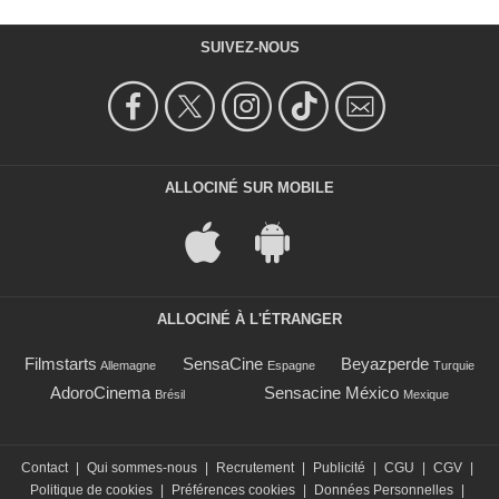
SUIVEZ-NOUS
ALLOCINÉ SUR MOBILE
ALLOCINÉ À L'ÉTRANGER
Filmstarts
SensaCine
Beyazperde
Allemagne
Espagne
Turquie
AdoroCinema
Sensacine México
Brésil
Mexique
Contact
|
Qui sommes-nous
|
Recrutement
|
Publicité
|
CGU
|
CGV
|
Politique de cookies
|
Préférences cookies
|
Données Personnelles
|