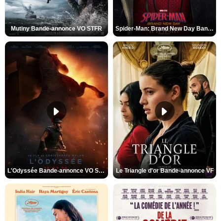
Mutiny Bande-annonce VO STFR
Spider-Man: Brand New Day Bande-annonce VO STFR
L'Odyssée Bande-annonce VO STFR
Le Triangle d'or Bande-annonce VF