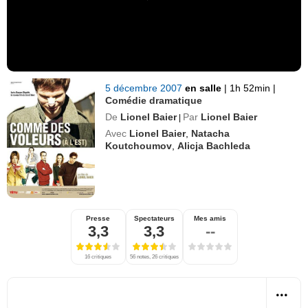
5 décembre 2007
en salle
|
1h 52min
|
Comédie dramatique
De
Lionel Baier
Par
Lionel Baier
|
Avec
Lionel Baier
,
Natacha
Koutchoumov
,
Alicja Bachleda
Presse
Spectateurs
Mes amis
3,3
3,3
--
16 critiques
56 notes, 26 critiques