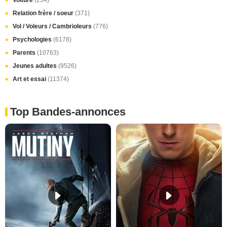
Voiture
(254)
Relation frère / soeur
(371)
Vol / Voleurs / Cambrioleurs
(776)
Psychologies
(6178)
Parents
(10763)
Jeunes adultes
(9526)
Art et essai
(11374)
Top Bandes-annonces