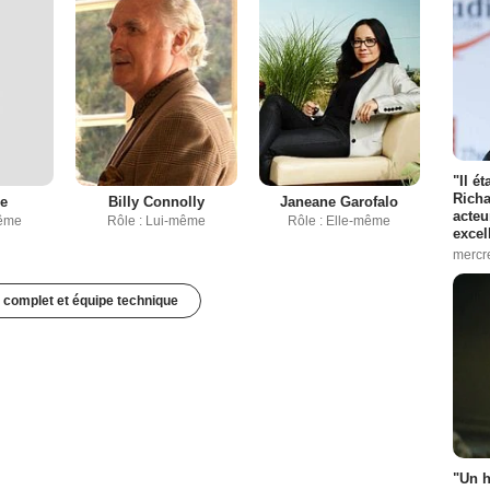
"Il é
Richa
ne
Billy Connolly
Janeane Garofalo
acteu
même
Rôle : Lui-même
Rôle : Elle-même
excel
mercr
 complet et équipe technique
"Un h