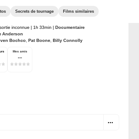
tos
Secrets de tournage
Films similaires
sortie inconnue
|
1h 33min
|
Documentaire
e Anderson
even Bochco
,
Pat Boone
,
Billy Connolly
urs
Mes amis
--