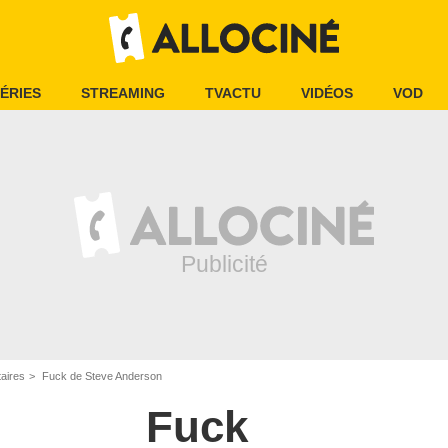
ÉRIES
STREAMING
TVACTU
VIDÉOS
VOD
aires
Fuck de Steve Anderson
Fuck