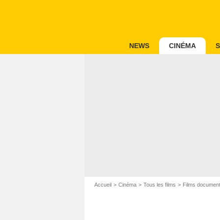
NEWS
CINÉMA
S
Accueil
Cinéma
Tous les films
Films document