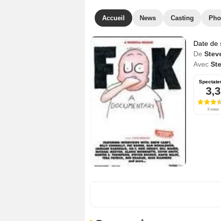
Accueil
News
Casting
Pho
Date de 
De
Stev
Avec
St
Spectate
3,3
3 notes