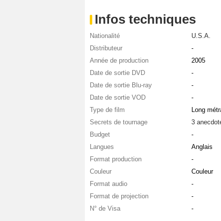
Infos techniques
Nationalité
U.S.A.
Distributeur
-
Année de production
2005
Date de sortie DVD
-
Date de sortie Blu-ray
-
Date de sortie VOD
-
Type de film
Long métr
Secrets de tournage
3 anecdot
Budget
-
Langues
Anglais
Format production
-
Couleur
Couleur
Format audio
-
Format de projection
-
N° de Visa
-