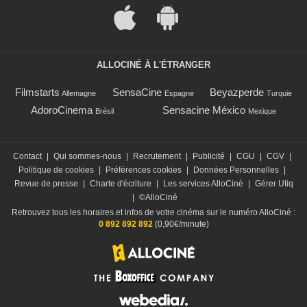
ALLOCINÉ À L'ÉTRANGER
Filmstarts
SensaCine
Beyazperde
Allemagne
Espagne
Turquie
AdoroCinema
Sensacine México
Brésil
Mexique
Contact
|
Qui sommes-nous
|
Recrutement
|
Publicité
|
CGU
|
CGV
|
Politique de cookies
|
Préférences cookies
|
Données Personnelles
|
Revue de presse
|
Charte d'écriture
|
Les services AlloCiné
|
Gérer Utiq
|
©AlloCiné
Retrouvez tous les horaires et infos de votre cinéma sur le numéro AlloCiné :
0 892 892 892
(0,90€/minute)