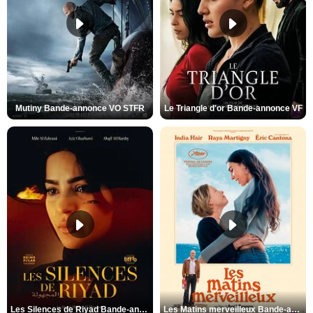
Mutiny Bande-annonce VO STFR
Le Triangle d'or Bande-annonce VF
Les Silences de Riyad Bande-annonce VO STFR
Les Matins merveilleux Bande-annonce VF