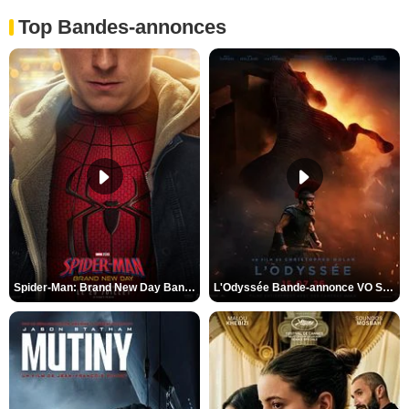
Top Bandes-annonces
Spider-Man: Brand New Day Bande-annonce VO STFR
L'Odyssée Bande-annonce VO STFR