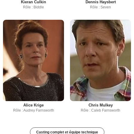
Kieran Culkin
Dennis Haysbert
Rôle : Biddle
Rôle : Seven
Alice Krige
Chris Mulkey
Rôle : Audrey Farnsworth
Rôle : Caleb Farnsworth
Casting complet et équipe technique