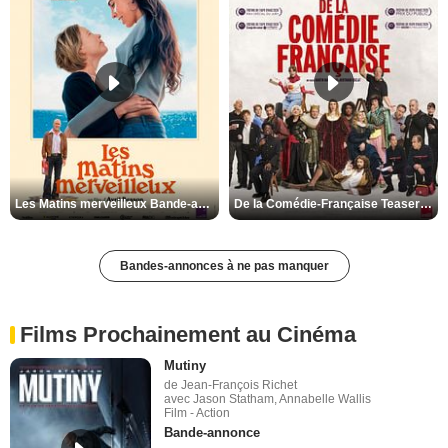
Les Matins merveilleux Bande-annonce VF
De la Comédie-Française Teaser VF
Bandes-annonces à ne pas manquer
Films Prochainement au Cinéma
Mutiny
de Jean-François Richet
avec Jason Statham, Annabelle Wallis
Film - Action
Bande-annonce