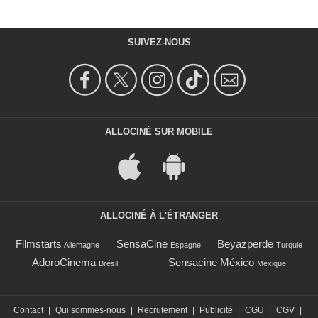
SUIVEZ-NOUS
ALLOCINÉ SUR MOBILE
ALLOCINÉ À L'ÉTRANGER
Filmstarts
SensaCine
Beyazperde
Allemagne
Espagne
Turquie
AdoroCinema
Sensacine México
Brésil
Mexique
Contact
|
Qui sommes-nous
|
Recrutement
|
Publicité
|
CGU
|
CGV
|