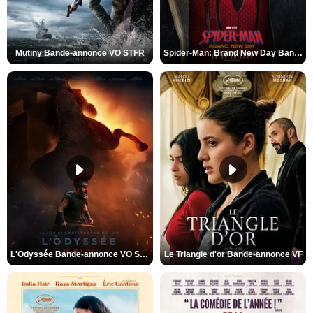
Mutiny Bande-annonce VO STFR
Spider-Man: Brand New Day Bande-annonce VO STFR
L'Odyssée Bande-annonce VO STFR
Le Triangle d'or Bande-annonce VF