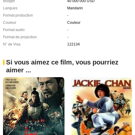
Budget
40 000 000 USD
Langues
Mandarin
Format production
-
Couleur
Couleur
Format audio
-
Format de projection
-
N° de Visa
122134
Si vous aimez ce film, vous pourriez
aimer ...