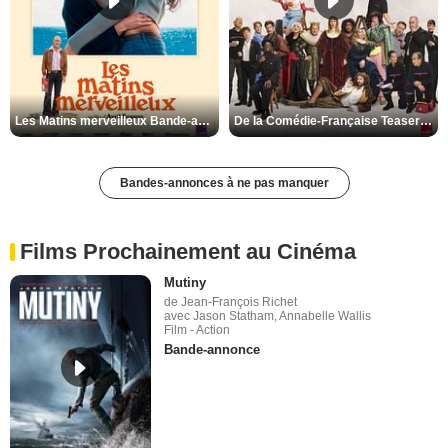
Les Matins merveilleux Bande-annonce VF
De la Comédie-Française Teaser VF
Bandes-annonces à ne pas manquer
Films Prochainement au Cinéma
Mutiny
de Jean-François Richet
avec Jason Statham, Annabelle Wallis
Film - Action
Bande-annonce