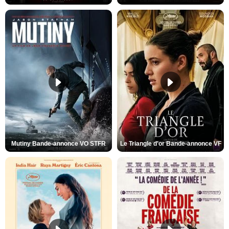
Mutiny Bande-annonce VO STFR
Le Triangle d'or Bande-annonce VF