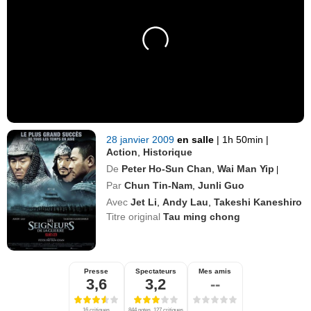
28 janvier 2009
en salle
|
1h 50min
|
Action
,
Historique
De
Peter Ho-Sun Chan
,
Wai Man Yip
|
Par
Chun Tin-Nam
,
Junli Guo
Avec
Jet Li
,
Andy Lau
,
Takeshi Kaneshiro
Titre original
Tau ming chong
Presse
Spectateurs
Mes amis
3,6
3,2
--
16 critiques
844 notes, 127 critiques