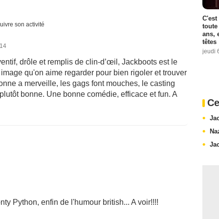
C'est
uivre son activité
toute
ans, 
têtes
014
jeudi 
ventif, drôle et remplis de clin-d’œil, Jackboots est le
image qu'on aime regarder pour bien rigoler et trouver
ionne a merveille, les gags font mouches, le casting
st plutôt bonne. Une bonne comédie, efficace et fun. A
Ce
Ja
Na
Ja
y Python, enfin de l'humour british... A voir!!!!