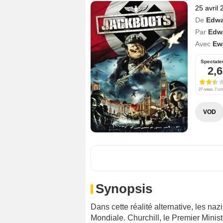
25 avril
De
Edwa
Par
Edw
Avec
Ew
Spectate
2,6
27 notes, 7 cri
VOD
Synopsis
Dans cette réalité alternative, les n
Mondiale. Churchill, le Premier Minist