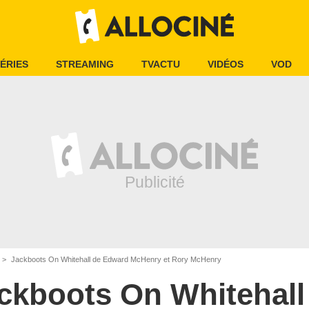
ÉRIES
STREAMING
TVACTU
VIDÉOS
VOD
Jackboots On Whitehall de Edward McHenry et Rory McHenry
ckboots On Whitehall