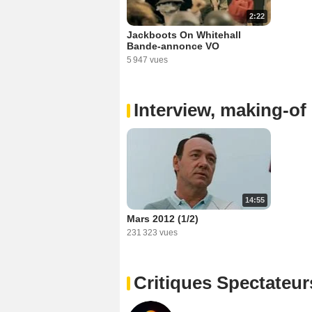
2:22
Jackboots On Whitehall
Bande-annonce VO
5 947 vues
Interview, making-of 
14:55
Mars 2012 (1/2)
231 323 vues
Critiques Spectateur