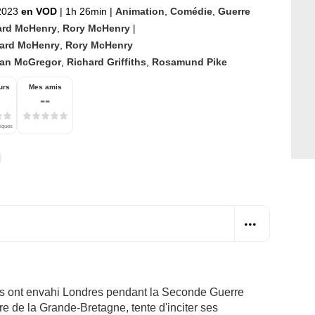
 2023
en VOD
|
1h 26min
|
Animation
,
Comédie
,
Guerre
rd McHenry
,
Rory McHenry
|
ard McHenry
,
Rory McHenry
an McGregor
,
Richard Griffiths
,
Rosamund Pike
urs
Mes amis
--
tiques
azis ont envahi Londres pendant la Seconde Guerre
re de la Grande-Bretagne, tente d'inciter ses