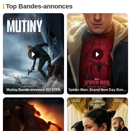
Top Bandes-annonces
Mutiny Bande-annonce VO STFR
Spider-Man: Brand New Day Bande-annonce VO STFR