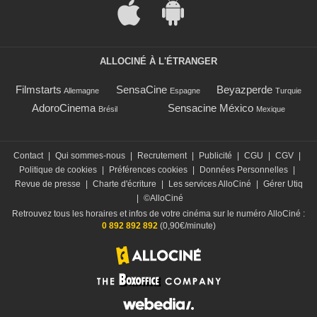
ALLOCINÉ À L'ÉTRANGER
Filmstarts
SensaCine
Beyazperde
Allemagne
Espagne
Turquie
AdoroCinema
Sensacine México
Brésil
Mexique
Contact
|
Qui sommes-nous
|
Recrutement
|
Publicité
|
CGU
|
CGV
|
Politique de cookies
|
Préférences cookies
|
Données Personnelles
|
Revue de presse
|
Charte d'écriture
|
Les services AlloCiné
|
Gérer Utiq
|
©AlloCiné
Retrouvez tous les horaires et infos de votre cinéma sur le numéro AlloCiné :
0 892 892 892
(0,90€/minute)