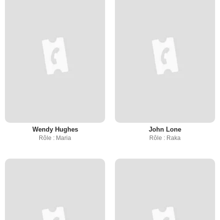
Wendy Hughes
John Lone
Rôle : Maria
Rôle : Raka