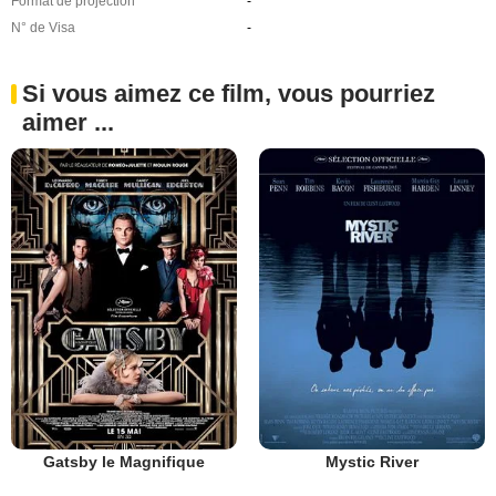
Format de projection
-
N° de Visa
-
Si vous aimez ce film, vous pourriez
aimer ...
Gatsby le Magnifique
Mystic River