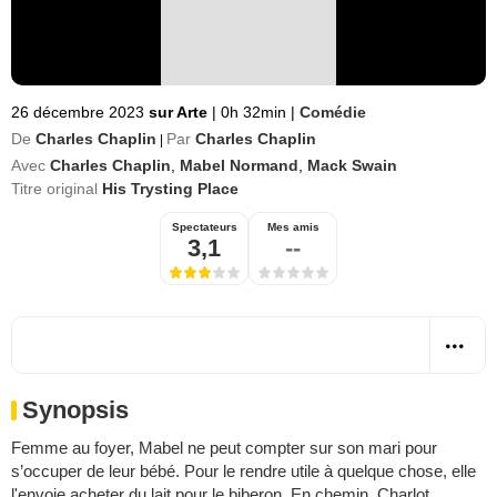
26 décembre 2023
sur Arte
|
0h 32min
|
Comédie
De
Charles Chaplin
Par
Charles Chaplin
|
Avec
Charles Chaplin
,
Mabel Normand
,
Mack Swain
Titre original
His Trysting Place
Spectateurs
Mes amis
3,1
--
Synopsis
Femme au foyer, Mabel ne peut compter sur son mari pour
s’occuper de leur bébé. Pour le rendre utile à quelque chose, elle
l'envoie acheter du lait pour le biberon. En chemin, Charlot