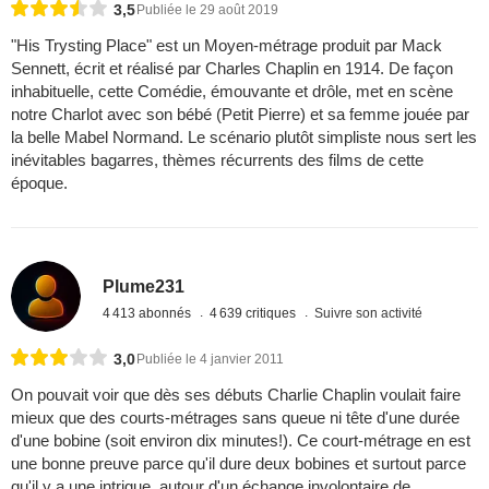
3,5
Publiée le 29 août 2019
"His Trysting Place" est un Moyen-métrage produit par Mack
Sennett, écrit et réalisé par Charles Chaplin en 1914. De façon
inhabituelle, cette Comédie, émouvante et drôle, met en scène
notre Charlot avec son bébé (Petit Pierre) et sa femme jouée par
la belle Mabel Normand. Le scénario plutôt simpliste nous sert les
inévitables bagarres, thèmes récurrents des films de cette
époque.
Plume231
4 413 abonnés
4 639 critiques
Suivre son activité
3,0
Publiée le 4 janvier 2011
On pouvait voir que dès ses débuts Charlie Chaplin voulait faire
mieux que des courts-métrages sans queue ni tête d'une durée
d'une bobine (soit environ dix minutes!). Ce court-métrage en est
une bonne preuve parce qu'il dure deux bobines et surtout parce
qu'il y a une intrigue, autour d'un échange involontaire de