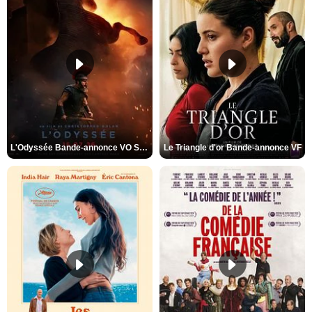
L'Odyssée Bande-annonce VO STFR
Le Triangle d'or Bande-annonce VF