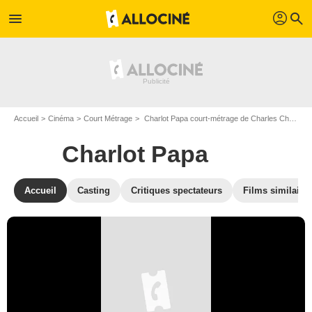
profil
menu
search
Accueil
Cinéma
Court Métrage
Charlot Papa court-métrage de Charles Chaplin
Charlot Papa
Accueil
Casting
Critiques spectateurs
Films similaire