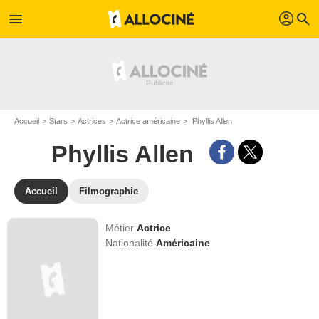
profil
menu
search
Accueil
Stars
Actrices
Actrice américaine
Phyllis Allen
Phyllis Allen
Accueil
Filmographie
Métier
Actrice
Nationalité
Américaine