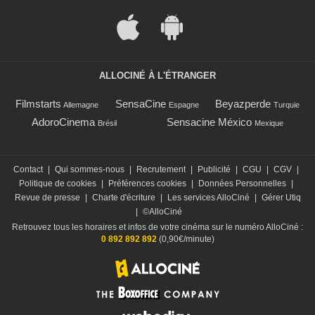
ALLOCINÉ À L'ÉTRANGER
Filmstarts
SensaCine
Beyazperde
Allemagne
Espagne
Turquie
AdoroCinema
Sensacine México
Brésil
Mexique
Contact
|
Qui sommes-nous
|
Recrutement
|
Publicité
|
CGU
|
CGV
|
Politique de cookies
|
Préférences cookies
|
Données Personnelles
|
Revue de presse
|
Charte d'écriture
|
Les services AlloCiné
|
Gérer Utiq
|
©AlloCiné
Retrouvez tous les horaires et infos de votre cinéma sur le numéro AlloCiné :
0 892 892 892
(0,90€/minute)