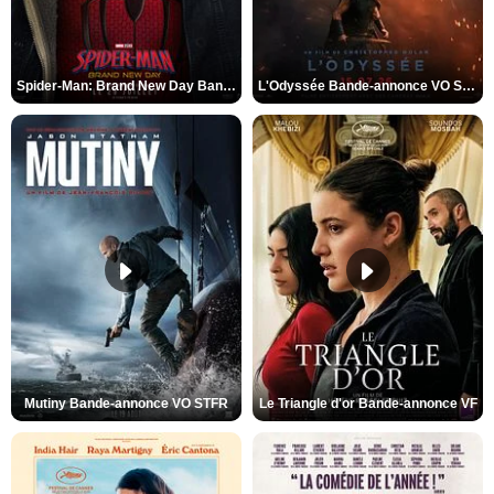
Spider-Man: Brand New Day Bande-annonce VO STFR
L'Odyssée Bande-annonce VO STFR
Mutiny Bande-annonce VO STFR
Le Triangle d'or Bande-annonce VF