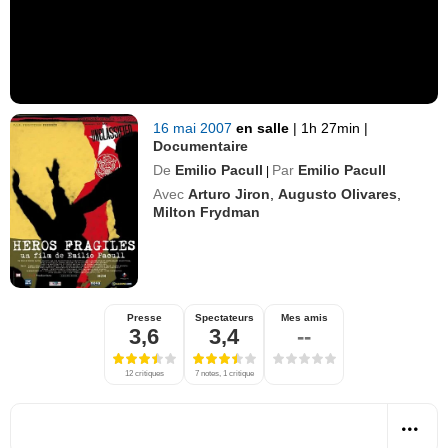
16 mai 2007
en salle
|
1h 27min
|
Documentaire
De
Emilio Pacull
Par
Emilio Pacull
|
Avec
Arturo Jiron
,
Augusto Olivares
,
Milton Frydman
Presse
Spectateurs
Mes amis
3,6
3,4
--
12 critiques
7 notes, 1 critique