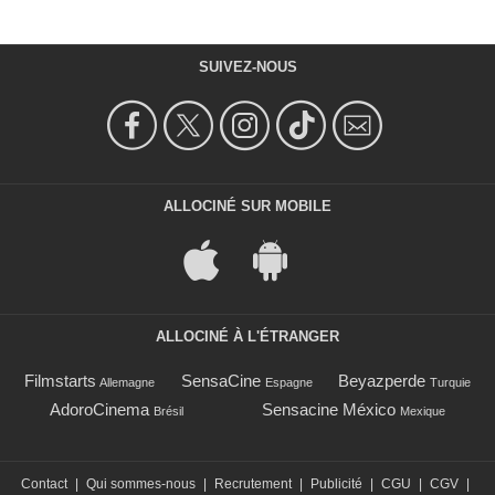
SUIVEZ-NOUS
ALLOCINÉ SUR MOBILE
ALLOCINÉ À L'ÉTRANGER
Filmstarts
SensaCine
Beyazperde
Allemagne
Espagne
Turquie
AdoroCinema
Sensacine México
Brésil
Mexique
Contact
|
Qui sommes-nous
|
Recrutement
|
Publicité
|
CGU
|
CGV
|