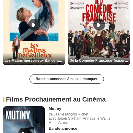
Les Matins merveilleux Bande-annonce VF
De la Comédie-Française Teaser VF
Bandes-annonces à ne pas manquer
Films Prochainement au Cinéma
Mutiny
de Jean-François Richet
avec Jason Statham, Annabelle Wallis
Film - Action
Bande-annonce