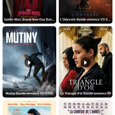
Spider-Man: Brand New Day Bande-annonce VO STFR
L'Odyssée Bande-annonce VO STFR
Mutiny Bande-annonce VO STFR
Le Triangle d'or Bande-annonce VF