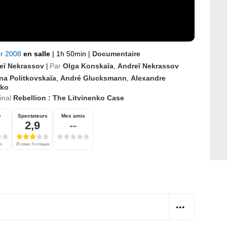
er 2008
en salle
|
1h 50min
|
Documentaire
eï Nekrassov
Par
Olga Konskaïa
,
Andreï Nekrassov
|
na Politkovskaïa
,
André Glucksmann
,
Alexandre
nko
ginal
Rebellion : The Litvinenko Case
e
Spectateurs
Mes amis
2,9
--
es
25 notes, 9 critiques