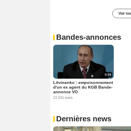
Voir to
Bandes-annonces
0:54
Litvinenko : empoisonnement
d'un ex agent du KGB Bande-
annonce VO
22 241 vues
Dernières news