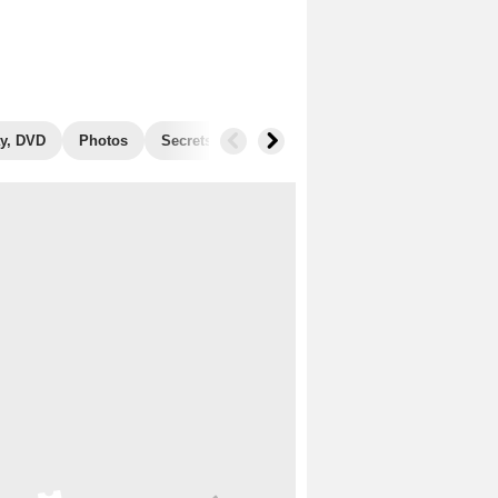
y, DVD
Photos
Secrets de tournage
Récompenses
Films