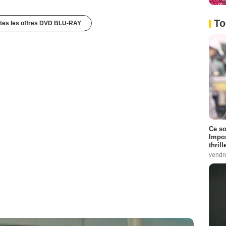
To
utes les offres DVD BLU-RAY
Ce so
Impos
thrill
vendr