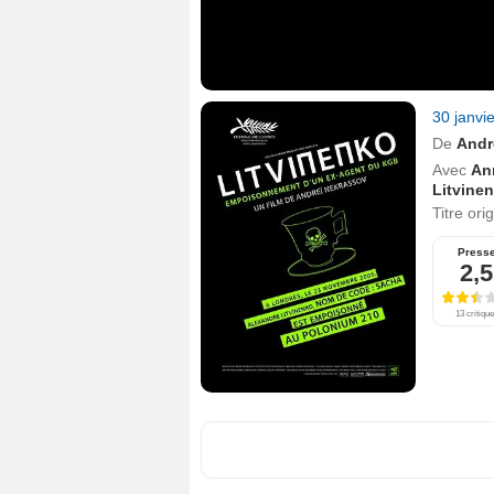
30 janvi
De
Andr
Avec
An
Litvine
Titre ori
Press
2,5
13 critiqu