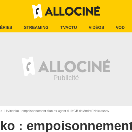
ÉRIES
STREAMING
TVACTU
VIDÉOS
VOD
Litvinenko : empoisonnement d'un ex agent du KGB de Andreï Nekrassov
nko : empoisonnement