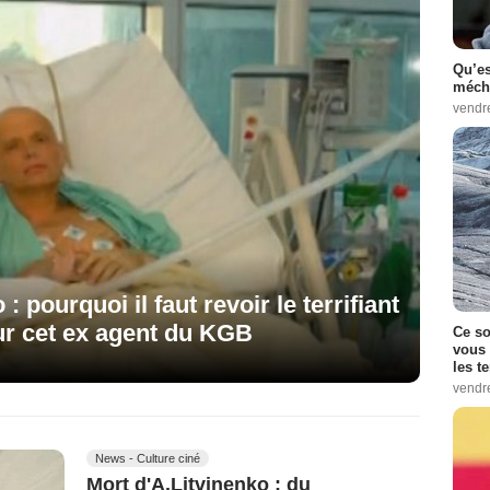
Qu’es
méch
vendr
 pourquoi il faut revoir le terrifiant
r cet ex agent du KGB
Ce so
vous 
les t
vendr
News - Culture ciné
Mort d'A.Litvinenko : du