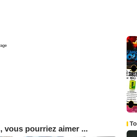
rage
To
, vous pourriez aimer ...