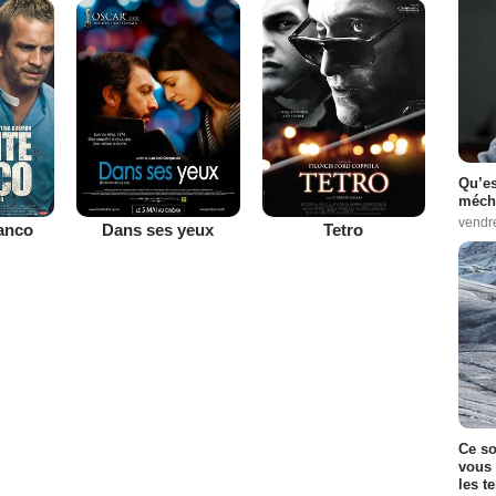
Qu’es
méch
vendr
lanco
Dans ses yeux
Tetro
Ce so
vous 
les t