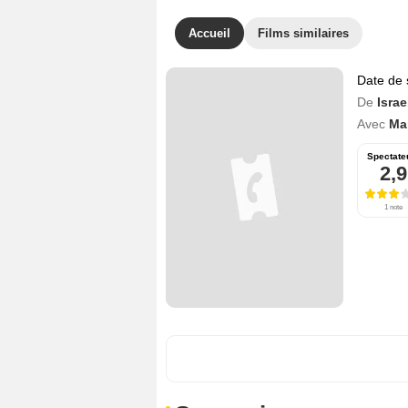
Accueil
Films similaires
Date de 
De
Isra
Avec
Ma
Spectate
2,9
1 note