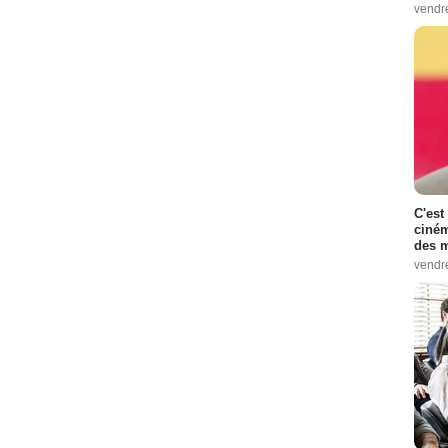
vendr
C'est
ciném
des m
vendr