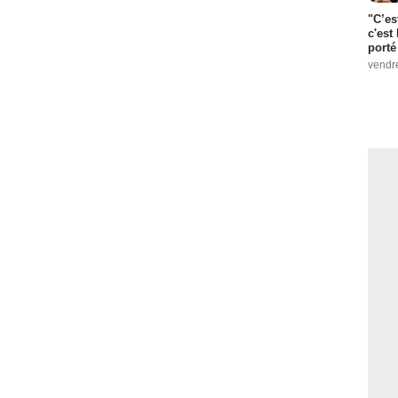
"C’es
c'est 
porté
vendr