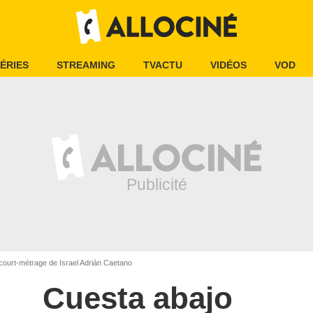
ÉRIES
STREAMING
TVACTU
VIDÉOS
VOD
ourt-métrage de Israel Adrián Caetano
Cuesta abajo