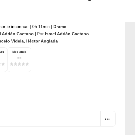
sortie inconnue
|
0h 11min
|
Drame
el Adrián Caetano
Par
Israel Adrián Caetano
|
rcelo Videla
,
Héctor Anglada
urs
Mes amis
--