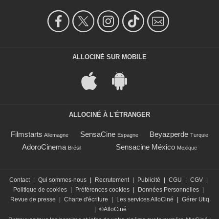
ALLOCINÉ SUR MOBILE
ALLOCINÉ À L'ÉTRANGER
Filmstarts
SensaCine
Beyazperde
Allemagne
Espagne
Turquie
AdoroCinema
Sensacine México
Brésil
Mexique
Contact
|
Qui sommes-nous
|
Recrutement
|
Publicité
|
CGU
|
CGV
|
Politique de cookies
|
Préférences cookies
|
Données Personnelles
|
Revue de presse
|
Charte d'écriture
|
Les services AlloCiné
|
Gérer Utiq
|
©AlloCiné