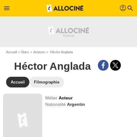
profil
menu
search
Accueil
Stars
Acteurs
Héctor Anglada
Héctor Anglada
Accueil
Filmographie
Métier
Acteur
Nationalité
Argentin