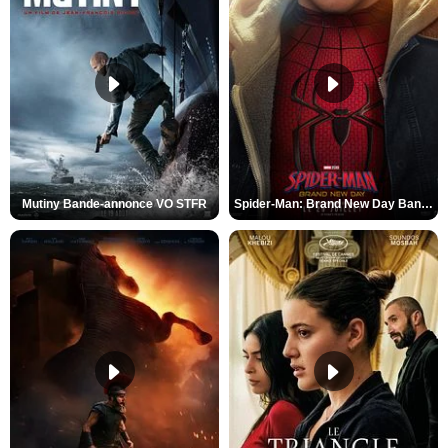
Mutiny Bande-annonce VO STFR
Spider-Man: Brand New Day Bande-annonce VO STFR