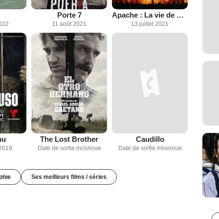
Porte 7
Apache : La vie de Carlos Tevez
022
11 août 2021
13 juillet 2021
nu
The Lost Brother
Caudillo
2018
Date de sortie inconnue
Date de sortie inconnue
phie
Ses meilleurs films / séries