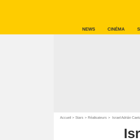
NEWS
CINÉMA
S
Accueil
Stars
Réalisateurs
Israel Adrián Caet
Is