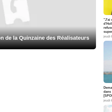
"J'ai
d'Hol
refus
super
jeudi 
on de la Quinzaine des Réalisateurs
Demai
dans 
[SPO
jeudi 