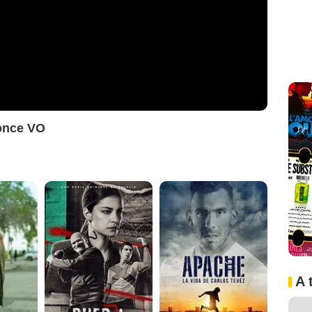
once VO
A 