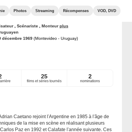
hie
Photos
Streaming
Récompenses
VOD, DVD
isateur
,
Scénariste
,
Monteur
plus
ruguayen
0 décembre 1969
(Montevideo - Uruguay)
2
25
2
arrière
films et séries tournés
nominations
drian Caetano rejoint l'Argentine en 1985 à l'âge de
chniques de la mise en scène en réalisant plusieurs
 Carlos Paz en 1992 et Calafate l'année suivante. Ces