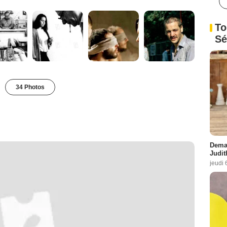
To
Sé
34 Photos
Demai
Judit
jeudi 