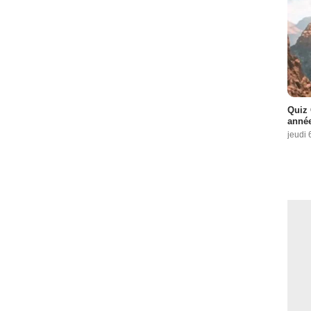
Quiz 
année
jeudi 