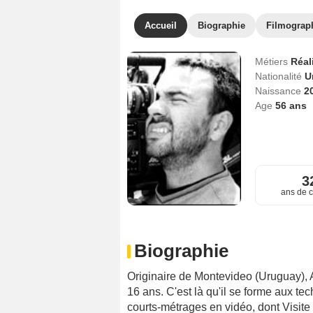
Accueil
Biographie
Filmograp
Métiers
Réal
Nationalité
U
Naissance
2
Age
56
ans
3
ans de c
Biographie
Originaire de Montevideo (Uruguay), A
16 ans. C'est là qu'il se forme aux te
courts-métrages en vidéo, dont Visite