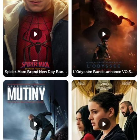
Spider-Man: Brand New Day Bande-annonce VO STFR
L'Odyssée Bande-annonce VO STFR