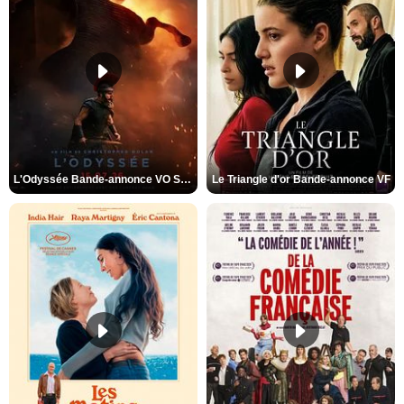
L'Odyssée Bande-annonce VO STFR
Le Triangle d'or Bande-annonce VF