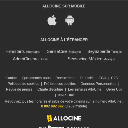
ALLOCINÉ SUR MOBILE
ALLOCINÉ À L'ÉTRANGER
Filmstarts
SensaCine
Beyazperde
Allemagne
Espagne
Turquie
AdoroCinema
Sensacine México
Brésil
Mexique
Contact
|
Qui sommes-nous
|
Recrutement
|
Publicité
|
CGU
|
CGV
|
Politique de cookies
|
Préférences cookies
|
Données Personnelles
|
Revue de presse
|
Charte d'écriture
|
Les services AlloCiné
|
Gérer Utiq
|
©AlloCiné
Retrouvez tous les horaires et infos de votre cinéma sur le numéro AlloCiné :
0 892 892 892
(0,90€/minute)