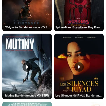
L'Odyssée Bande-annonce VO STFR
Spider-Man: Brand New Day Bande-annonce VO STFR
Mutiny Bande-annonce VO STFR
Les Silences de Riyad Bande-annonce VO STFR