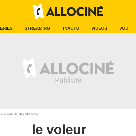
ÉRIES
STREAMING
TVACTU
VIDÉOS
VOD
le voleur de Nils Skapans
le voleur