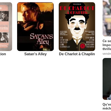
Ce so
Impos
thrill
tion
De Charlot à Chaplin
Satan's Alley
vendr
Qu’es
méch