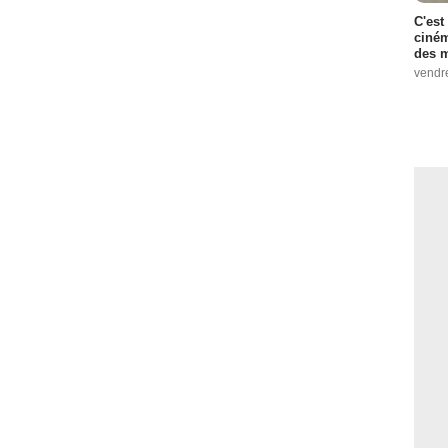
C'est
ciném
des m
vendr