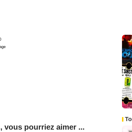
0
age
To
, vous pourriez aimer ...