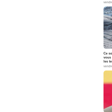
vendr
Ce so
vous 
les t
vendr