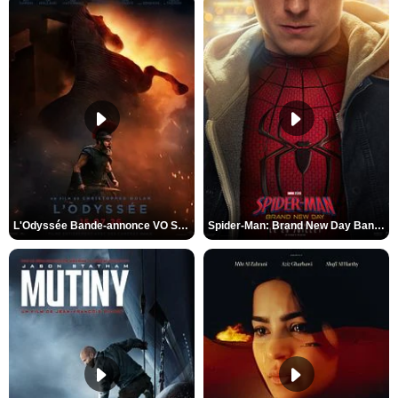
L'Odyssée Bande-annonce VO STFR
Spider-Man: Brand New Day Bande-annonce VO STFR