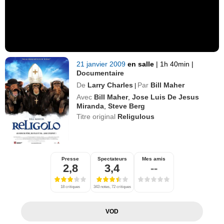
21 janvier 2009
en salle
|
1h 40min
|
Documentaire
De
Larry Charles
Par
Bill Maher
|
Avec
Bill Maher
,
Jose Luis De Jesus
Miranda
,
Steve Berg
Titre original
Religulous
Presse
Spectateurs
Mes amis
2,8
3,4
--
18 critiques
343 notes, 72 critiques
VOD