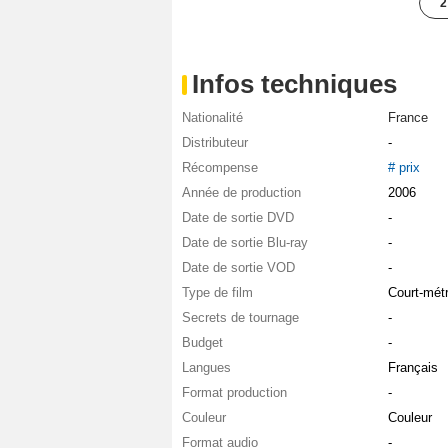
2
Infos techniques
Nationalité
France
Distributeur
-
Récompense
# prix
Année de production
2006
Date de sortie DVD
-
Date de sortie Blu-ray
-
Date de sortie VOD
-
Type de film
Court-mét
Secrets de tournage
-
Budget
-
Langues
Français
Format production
-
Couleur
Couleur
Format audio
-