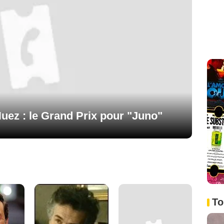
'Huez : le Grand Prix pour "Juno"
To