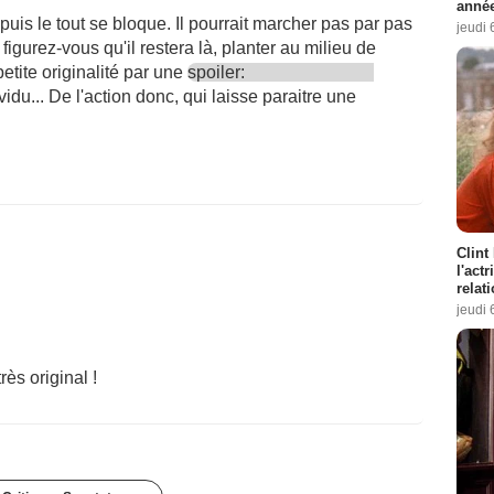
année
uis le tout se bloque. Il pourrait marcher pas par pas
jeudi 
igurez-vous qu'il restera là, planter au milieu de
petite originalité par une
spoiler:
ividu... De l'action donc, qui laisse paraitre une
.
Clint
l'act
relat
jeudi 
rès original !