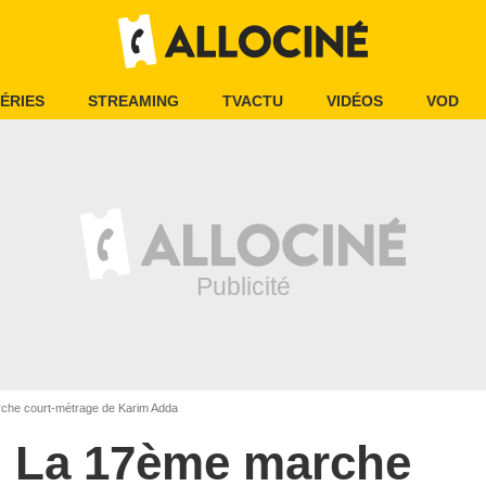
ÉRIES
STREAMING
TVACTU
VIDÉOS
VOD
he court-métrage de Karim Adda
La 17ème marche