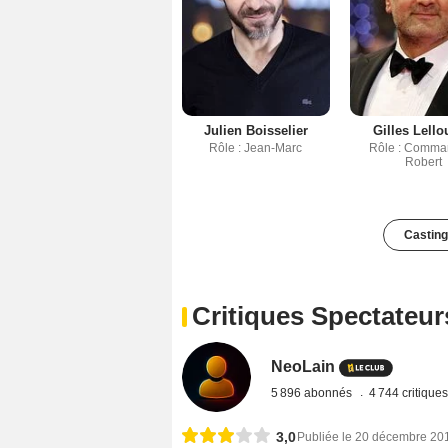
Julien Boisselier
Gilles Lell
Rôle : Jean-Marc
Rôle : Comma
Robert
Casting
Critiques Spectateur
NeoLain
5 896 abonnés
4 744 critique
3,0
Publiée le 20 décembre 20