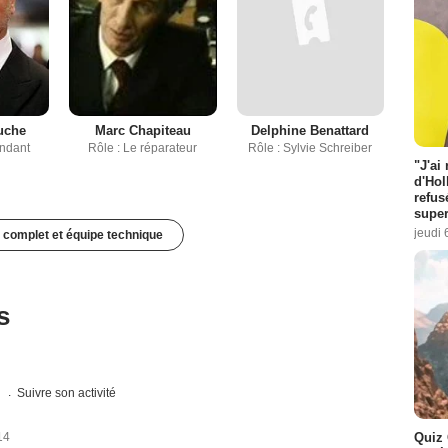
ouche
Marc Chapiteau
Delphine Benattard
ndant
Rôle : Le réparateur
Rôle : Sylvie Schreiber
"J'ai
d'Hol
refus
super
jeudi 
 complet et équipe technique
s
s
Suivre son activité
14
Quiz 