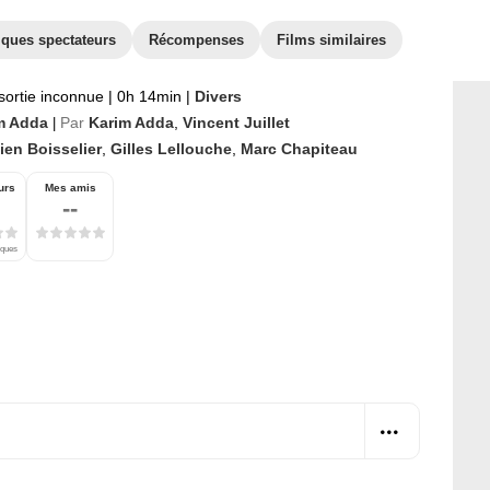
iques spectateurs
Récompenses
Films similaires
sortie inconnue
|
0h 14min
|
Divers
m Adda
Par
Karim Adda
,
Vincent Juillet
|
ien Boisselier
,
Gilles Lellouche
,
Marc Chapiteau
urs
Mes amis
--
iques