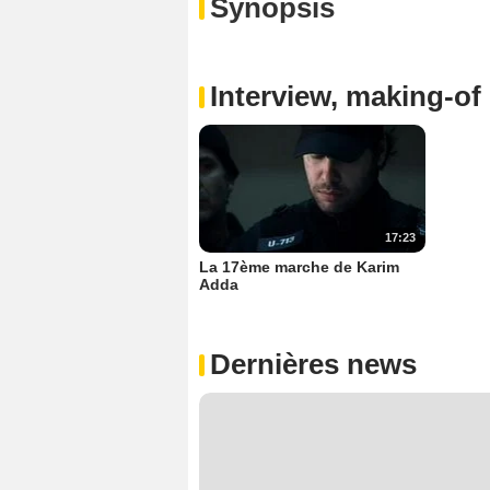
Synopsis
Interview, making-of 
17:23
La 17ème marche de Karim
Adda
Dernières news