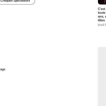
 Critiques Spectateurs
C'est
toute
ans, 
têtes
jeudi 
rage