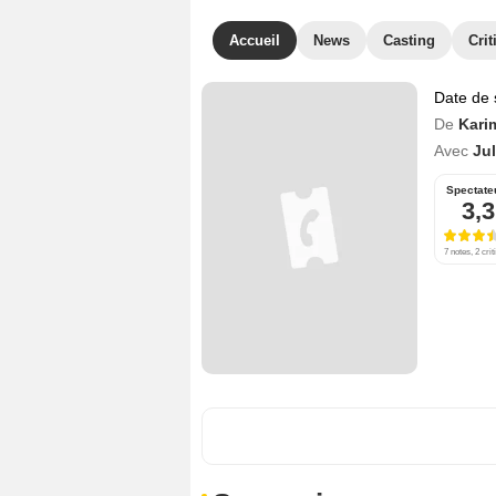
Accueil
News
Casting
Crit
Date de 
De
Kari
Avec
Jul
Spectate
3,3
7 notes, 2 crit