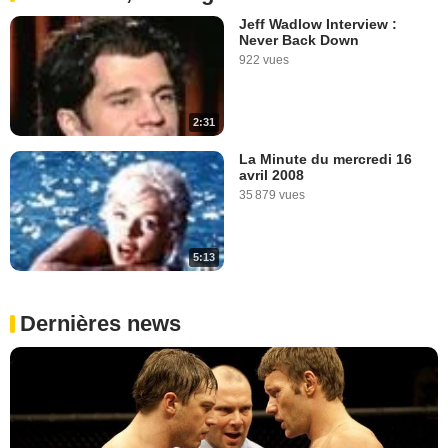
Jeff Wadlow Interview :
Never Back Down
922 vues
2:31
La Minute du mercredi 16
avril 2008
35 879 vues
5:13
Dernières news