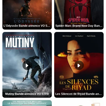
L'Odyssée Bande-annonce VO STFR
Spider-Man: Brand New Day Bande-annonce VO STFR
Mutiny Bande-annonce VO STFR
Les Silences de Riyad Bande-annonce VO STFR