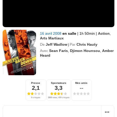
16 avril 2008
en salle
|
1h 50min
|
Action
,
Arts Martiaux
De
Jeff Wadlow
Par
Chris Hauty
|
Avec
Sean Faris
,
Djimon Hounsou
,
Amber
Heard
Presse
Spectateurs
Mes amis
2,1
3,3
--
8 critiques
3888 notes, 409 critiques