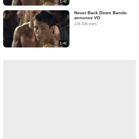
1:42
Never Back Down Bande-
annonce VO
228 306 vues
1:42