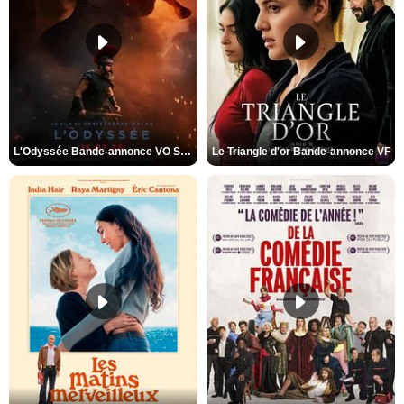
L'Odyssée Bande-annonce VO STFR
Le Triangle d'or Bande-annonce VF