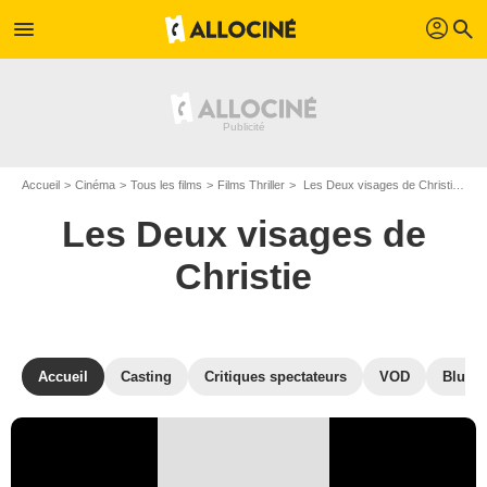
profil
menu
search
Accueil
Cinéma
Tous les films
Films Thriller
Les Deux visages de Christie de Douglas Jackson
Les Deux visages de
Christie
Accueil
Casting
Critiques spectateurs
VOD
Blu-Ra