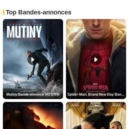
Top Bandes-annonces
Mutiny Bande-annonce VO STFR
Spider-Man: Brand New Day Bande-annonce VO STFR