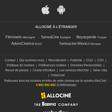
ALLOCINÉ À L'ÉTRANGER
Filmstarts
SensaCine
Beyazperde
Allemagne
Espagne
Turquie
AdoroCinema
Sensacine México
Brésil
Mexique
Contact
|
Qui sommes-nous
|
Recrutement
|
Publicité
|
CGU
|
CGV
|
Politique de cookies
|
Préférences cookies
|
Données Personnelles
|
Revue de presse
|
Charte d'écriture
|
Les services AlloCiné
|
Gérer Utiq
|
©AlloCiné
Retrouvez tous les horaires et infos de votre cinéma sur le numéro AlloCiné :
0 892 892 892
(0,90€/minute)