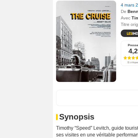
4 mars 
De
Benne
Avec
Ti
Titre ori
Press
4,2
11 critique
Synopsis
Timothy “Speed” Levitch, guide touri
ses visites en une véritable performa