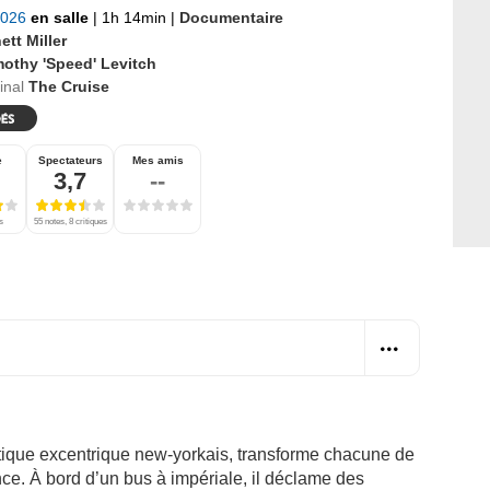
2026
en salle
|
1h 14min
|
Documentaire
tt Miller
mothy 'Speed' Levitch
ginal
The Cruise
e
Spectateurs
Mes amis
3,7
--
s
55 notes, 8 critiques
stique excentrique new-yorkais, transforme chacune de
nce. À bord d’un bus à impériale, il déclame des