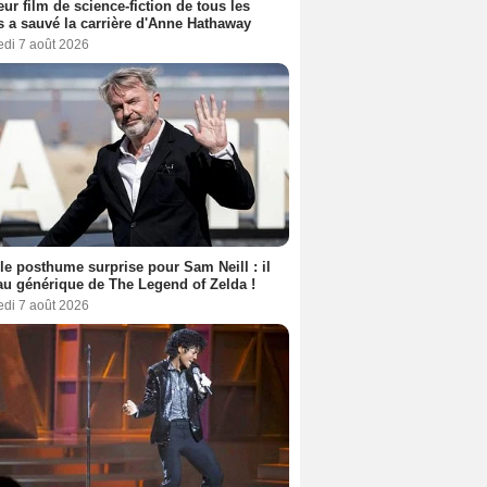
eur film de science-fiction de tous les
 a sauvé la carrière d'Anne Hathaway
edi 7 août 2026
le posthume surprise pour Sam Neill : il
au générique de The Legend of Zelda !
edi 7 août 2026