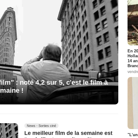
En 20
Holla
14 an
Bran
vendr
m" : noté 4,2 sur 5, c'est le film à
emaine !
News - Sorties ciné
Le meilleur film de la semaine est
"L'un