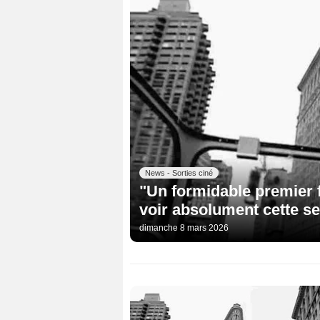
News - Sorties ciné
"Un formidable premier fil
voir absolument cette s
dimanche 8 mars 2026