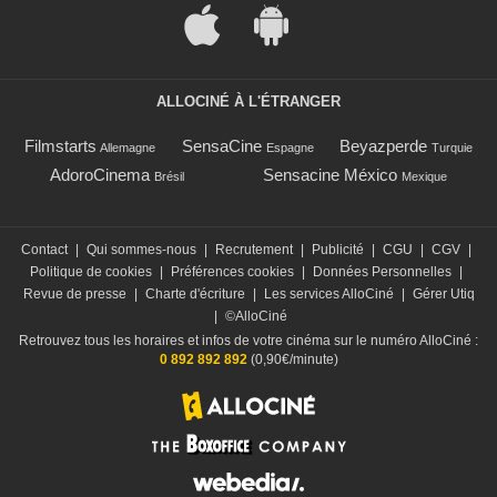
ALLOCINÉ À L'ÉTRANGER
Filmstarts
SensaCine
Beyazperde
Allemagne
Espagne
Turquie
AdoroCinema
Sensacine México
Brésil
Mexique
Contact
|
Qui sommes-nous
|
Recrutement
|
Publicité
|
CGU
|
CGV
|
Politique de cookies
|
Préférences cookies
|
Données Personnelles
|
Revue de presse
|
Charte d'écriture
|
Les services AlloCiné
|
Gérer Utiq
|
©AlloCiné
Retrouvez tous les horaires et infos de votre cinéma sur le numéro AlloCiné :
0 892 892 892
(0,90€/minute)