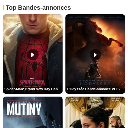
Top Bandes-annonces
Spider-Man: Brand New Day Bande-annonce VO STFR
L'Odyssée Bande-annonce VO STFR