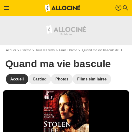
profil
menu
search
Accueil
Cinéma
Tous les films
Films Drame
Quand ma vie bascule de Donald Wrye
Quand ma vie bascule
Accueil
Casting
Photos
Films similaires