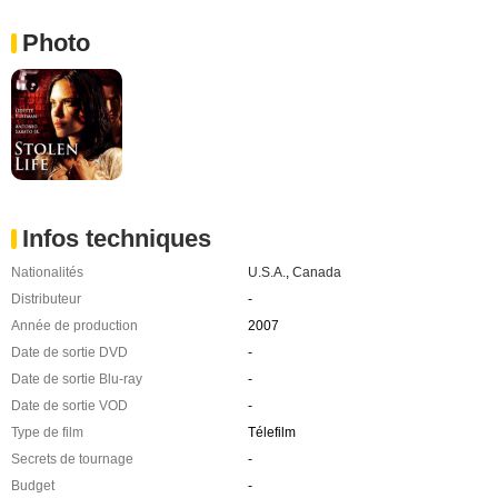
Photo
Infos techniques
Nationalités
U.S.A.
,
Canada
Distributeur
-
Année de production
2007
Date de sortie DVD
-
Date de sortie Blu-ray
-
Date de sortie VOD
-
Type de film
Télefilm
Secrets de tournage
-
Budget
-