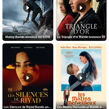
Mutiny Bande-annonce VO STFR
Le Triangle d'or Bande-annonce VF
Les Silences de Riyad Bande-annonce VO STFR
Les Matins merveilleux Bande-annonce VF