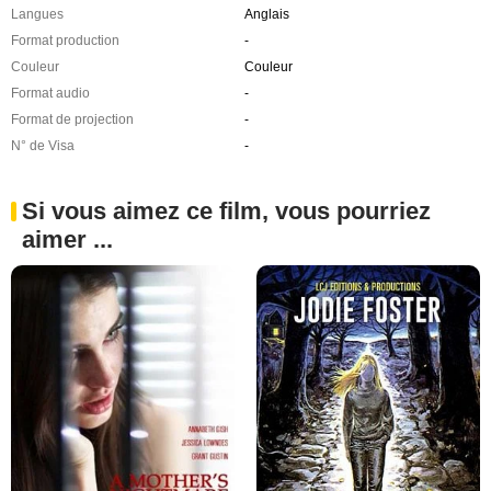
Langues
Anglais
Format production
-
Couleur
Couleur
Format audio
-
Format de projection
-
N° de Visa
-
Si vous aimez ce film, vous pourriez
aimer ...