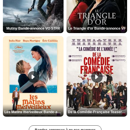
Mutiny Bande-annonce VO STFR
Le Triangle d'or Bande-annonce VF
Les Matins merveilleux Bande-annonce VF
De la Comédie-Française Teaser VF
Bandes-annonces à ne pas manquer