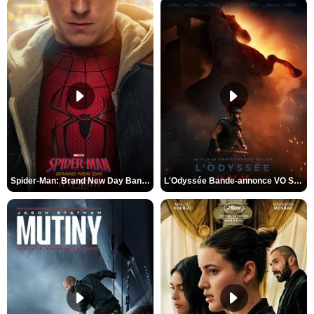
Spider-Man: Brand New Day Bande-annonce VO STFR
L'Odyssée Bande-annonce VO STFR