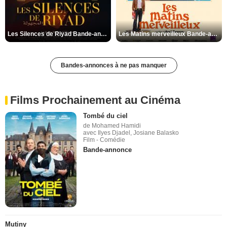
Les Silences de Riyad Bande-annonce VO STFR
Les Matins merveilleux Bande-annonce VF
Bandes-annonces à ne pas manquer
Films Prochainement au Cinéma
Tombé du ciel
de Mohamed Hamidi
avec Ilyes Djadel, Josiane Balasko
Film - Comédie
Bande-annonce
Mutiny