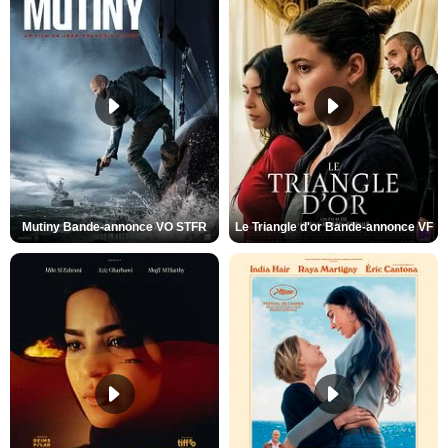
Mutiny Bande-annonce VO STFR
Le Triangle d'or Bande-annonce VF