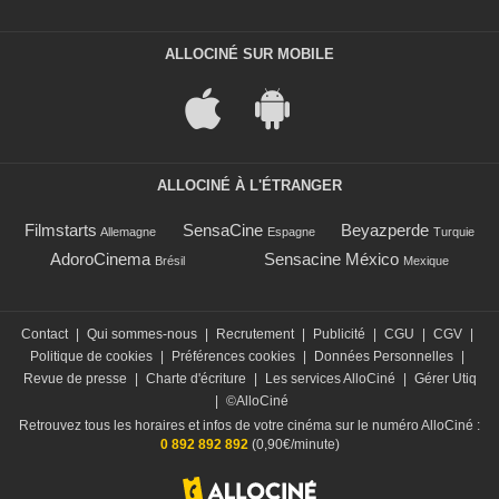
ALLOCINÉ SUR MOBILE
ALLOCINÉ À L'ÉTRANGER
Filmstarts
SensaCine
Beyazperde
Allemagne
Espagne
Turquie
AdoroCinema
Sensacine México
Brésil
Mexique
Contact
|
Qui sommes-nous
|
Recrutement
|
Publicité
|
CGU
|
CGV
|
Politique de cookies
|
Préférences cookies
|
Données Personnelles
|
Revue de presse
|
Charte d'écriture
|
Les services AlloCiné
|
Gérer Utiq
|
©AlloCiné
Retrouvez tous les horaires et infos de votre cinéma sur le numéro AlloCiné :
0 892 892 892
(0,90€/minute)