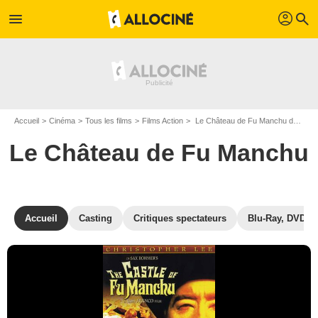
profil
menu
search
Accueil
Cinéma
Tous les films
Films Action
Le Château de Fu Manchu de Jesús Franco
Le Château de Fu Manchu
Accueil
Casting
Critiques spectateurs
Blu-Ray, DVD