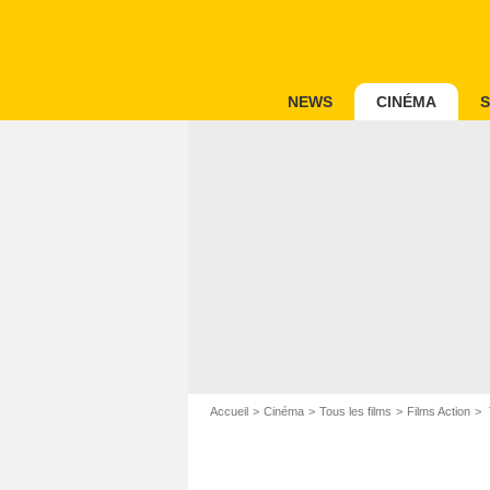
NEWS
CINÉMA
S
Accueil
Cinéma
Tous les films
Films Action