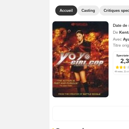
Accueil
Casting
Critiques spec
Date de 
De
Kent
Avec
Ay
Titre ori
Spectate
2,3
44 notes, 11 cr