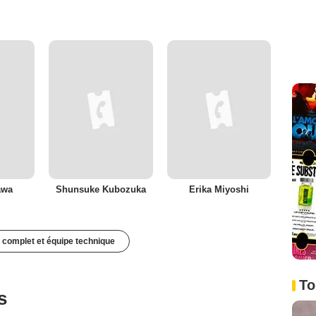
awa
Shunsuke Kubozuka
Erika Miyoshi
 complet et équipe technique
To
s