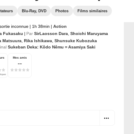
tateurs
Blu-Ray, DVD
Photos
Films similaires
sortie inconnue
|
1h 38min
|
Action
a Fukasaku
Par
SirLaosson Dara
,
Shoichi Maruyama
|
a Matsuura
,
Rika Ishikawa
,
Shunsuke Kubozuka
ginal
Sukeban Deka: Kôdo Nêmu = Asamiya Saki
urs
Mes amis
--
itiques