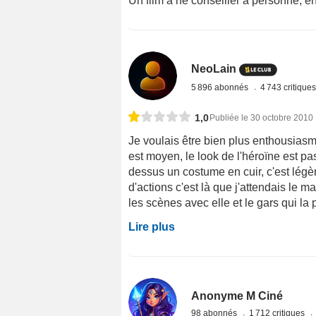
Un film à ne conseiller à personne, e
NeoLain
5 896 abonnés
4 743 critique
1,0
Publiée le 30 octobre 2010
Je voulais être bien plus enthousiasmer
est moyen, le look de l'héroïne est pa
dessus un costume en cuir, c'est lég
d'actions c'est là que j'attendais le
les scènes avec elle et le gars qui la 
Lire plus
Anonyme M Ciné
98 abonnés
1 712 critiques