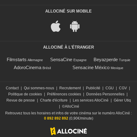
ALLOCINÉ SUR MOBILE
ALLOCINÉ À L'ÉTRANGER
Filmstarts
SensaCine
Beyazperde
Allemagne
Espagne
Turquie
AdoroCinema
Sensacine México
Brésil
Mexique
Contact
|
Qui sommes-nous
|
Recrutement
|
Publicité
|
CGU
|
CGV
|
Politique de cookies
|
Préférences cookies
|
Données Personnelles
|
Revue de presse
|
Charte d'écriture
|
Les services AlloCiné
|
Gérer Utiq
|
©AlloCiné
Retrouvez tous les horaires et infos de votre cinéma sur le numéro AlloCiné :
0 892 892 892
(0,90€/minute)