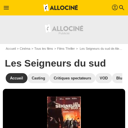
profil
menu
search
Accueil
Cinéma
Tous les films
Films Thriller
Les Seigneurs du sud de Alejandro Lozano
Les Seigneurs du sud
Accueil
Casting
Critiques spectateurs
VOD
Blu-Ra