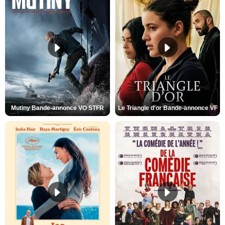
Mutiny Bande-annonce VO STFR
Le Triangle d'or Bande-annonce VF