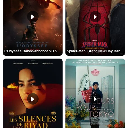
L'Odyssée Bande-annonce VO STFR
Spider-Man: Brand New Day Bande-annonce VO STFR