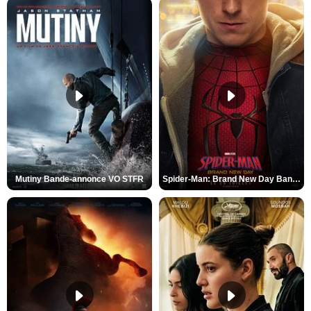
Mutiny Bande-annonce VO STFR
Spider-Man: Brand New Day Bande-annonce VO STFR