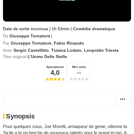
Date de sortie inconnue
|
1h 53min
|
Comédie dramatique
De
Giuseppe Tornatore
|
Par
Giuseppe Tornatore
,
Fabio Rinaudo
Avec
Sergio Castellitto
,
Tiziana Lodato
,
Leopoldo Trieste
Titre original
L'Uomo Delle Stelle
Spectateurs
Mes amis
4,0
--
Synopsis
Pour quelques sous, Joe Morelli, arnaqueur de genie, sillonne la
Sicile a la recherche de nouveaux talents pour le grand écran. A