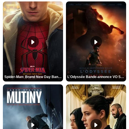
Spider-Man: Brand New Day Bande-annonce VO STFR
L'Odyssée Bande-annonce VO STFR