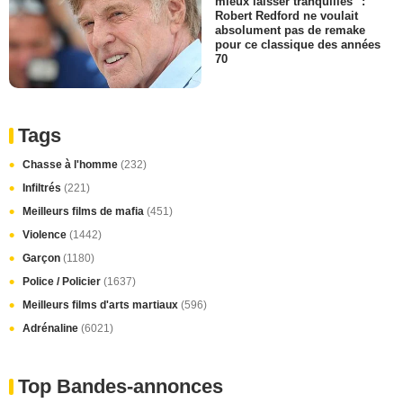
mieux laisser tranquilles" :
Robert Redford ne voulait
absolument pas de remake
pour ce classique des années
70
Tags
Chasse à l'homme
(232)
Infiltrés
(221)
Meilleurs films de mafia
(451)
Violence
(1442)
Garçon
(1180)
Police / Policier
(1637)
Meilleurs films d'arts martiaux
(596)
Adrénaline
(6021)
Top Bandes-annonces