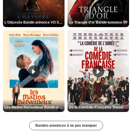
L'Odyssée Bande-annonce VO STFR
Le Triangle d'or Bande-annonce VF
Les Matins merveilleux Bande-annonce VF
De la Comédie-Française Teaser VF
Bandes-annonces à ne pas manquer