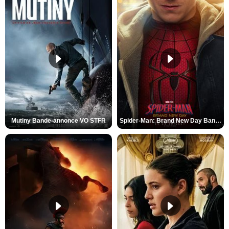
Mutiny Bande-annonce VO STFR
Spider-Man: Brand New Day Bande-annonce VO STFR