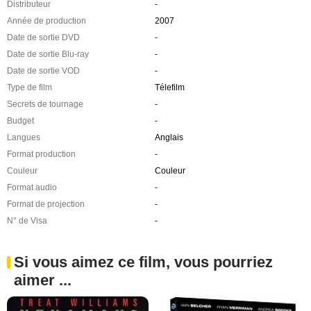
Distributeur
-
Année de production
2007
Date de sortie DVD
-
Date de sortie Blu-ray
-
Date de sortie VOD
-
Type de film
Télefilm
Secrets de tournage
-
Budget
-
Langues
Anglais
Format production
-
Couleur
Couleur
Format audio
-
Format de projection
-
N° de Visa
-
Si vous aimez ce film, vous pourriez
aimer ...