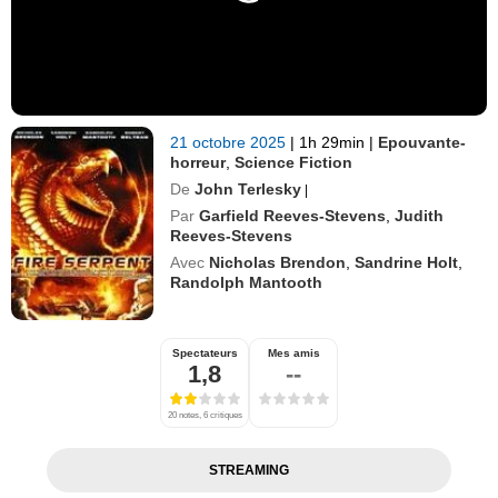
21 octobre 2025
|
1h 29min
|
Epouvante-
horreur
,
Science Fiction
De
John Terlesky
|
Par
Garfield Reeves-Stevens
,
Judith
Reeves-Stevens
Avec
Nicholas Brendon
,
Sandrine Holt
,
Randolph Mantooth
Spectateurs
Mes amis
1,8
--
20 notes, 6 critiques
STREAMING