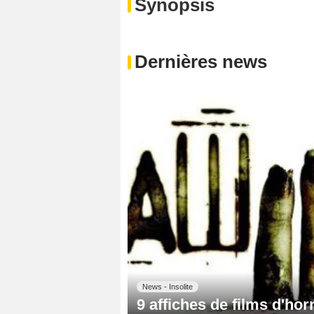
Synopsis
Dernières news
News - Insolite
9 affiches de films d'ho