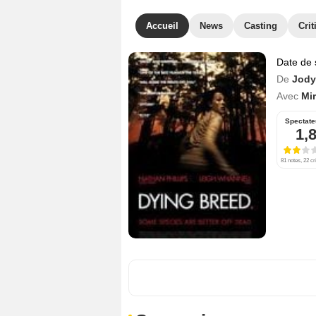
Accueil
News
Casting
Crit
Date de 
De
Jody
Avec
Mi
Spectate
1,
81 notes, 22 cr