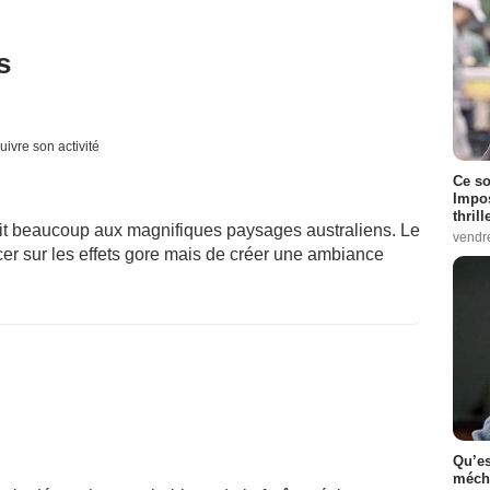
s
uivre son activité
Ce so
Impos
thrill
 doit beaucoup aux magnifiques paysages australiens. Le
vendr
rcer sur les effets gore mais de créer une ambiance
Qu’es
méch