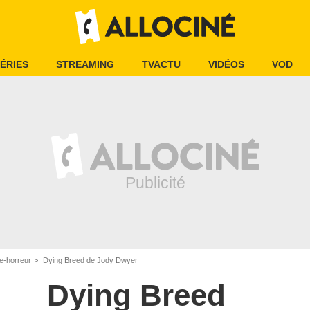
ÉRIES
STREAMING
TVACTU
VIDÉOS
VOD
e-horreur
Dying Breed de Jody Dwyer
Dying Breed