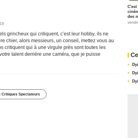
C'est
ciném
des m
vendr
019
ls grincheux qui critiquent, c'est leur hobby, ils ne
aire chier, alors messieurs, un conseil, mettez vous au
os critiquent qui à une virgule près sont toutes les
Ce
tre talent derrière une caméra, que je puisse
Dy
Dy
Dy
 Critiques Spectateurs