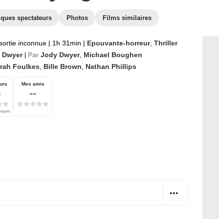
iques spectateurs
Photos
Films similaires
sortie inconnue
|
1h 31min
|
Epouvante-horreur
,
Thriller
 Dwyer
Par
Jody Dwyer
,
Michael Boughen
|
rrah Foulkes
,
Bille Brown
,
Nathan Phillips
urs
Mes amis
8
--
itiques