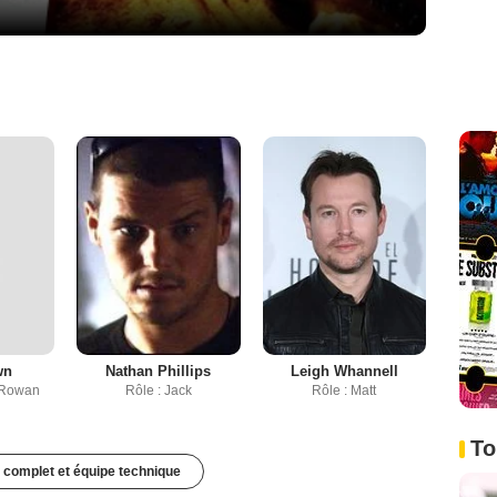
wn
Nathan Phillips
Leigh Whannell
/ Rowan
Rôle : Jack
Rôle : Matt
To
 complet et équipe technique