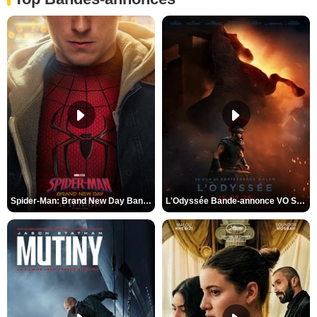
Spider-Man: Brand New Day Bande-annonce VO STFR
L'Odyssée Bande-annonce VO STFR