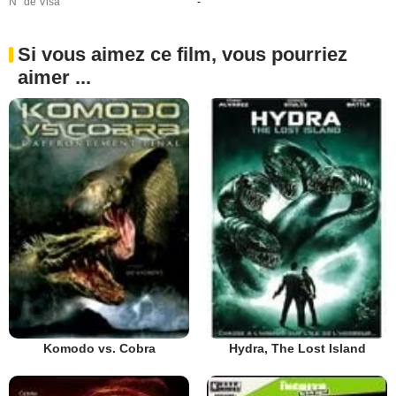
N° de Visa
-
Si vous aimez ce film, vous pourriez
aimer ...
Komodo vs. Cobra
Hydra, The Lost Island