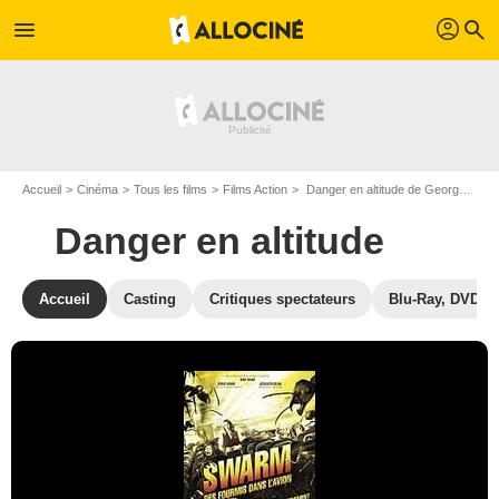
profil
menu
search
Accueil
Cinéma
Tous les films
Films Action
Danger en altitude de George Mendeluk
Danger en altitude
Accueil
Casting
Critiques spectateurs
Blu-Ray, DVD