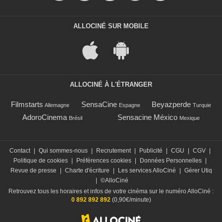
ALLOCINÉ SUR MOBILE
ALLOCINÉ À L'ÉTRANGER
Filmstarts
SensaCine
Beyazperde
Allemagne
Espagne
Turquie
AdoroCinema
Sensacine México
Brésil
Mexique
Contact
|
Qui sommes-nous
|
Recrutement
|
Publicité
|
CGU
|
CGV
|
Politique de cookies
|
Préférences cookies
|
Données Personnelles
|
Revue de presse
|
Charte d'écriture
|
Les services AlloCiné
|
Gérer Utiq
|
©AlloCiné
Retrouvez tous les horaires et infos de votre cinéma sur le numéro AlloCiné :
0 892 892 892
(0,90€/minute)