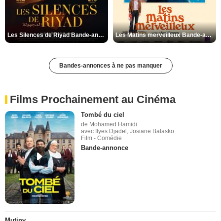
Les Silences de Riyad Bande-annonce VO STFR
Les Matins merveilleux Bande-annonce VF
Bandes-annonces à ne pas manquer
Films Prochainement au Cinéma
Tombé du ciel
de Mohamed Hamidi
avec Ilyes Djadel, Josiane Balasko
Film - Comédie
Bande-annonce
Mutiny