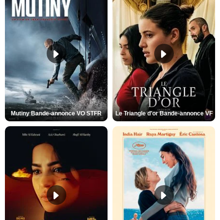
Mutiny Bande-annonce VO STFR
Le Triangle d'or Bande-annonce VF