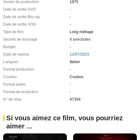
Année de production
1975
Date de sortie DVD
-
Date de sortie Blu-ray
-
Date de sortie VOD
-
Type de film
Long métrage
Secrets de tournage
8 anecdotes
Budget
-
Date de reprise
12/07/2023
Langues
Italien
Format production
-
Couleur
Couleur
Format audio
-
Format de projection
-
N° de Visa
47354
Si vous aimez ce film, vous pourriez
aimer ...