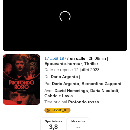
17 août 1977
en salle
|
2h 08min
|
Epouvante-horreur
,
Thriller
Date de reprise
12 juillet 2023
De
Dario Argento
|
Par
Dario Argento
,
Bernardino Zapponi
Avec
David Hemmings
,
Daria Nicolodi
,
Gabriele Lavia
Titre original
Profondo rosso
Spectateurs
Mes amis
3,8
--