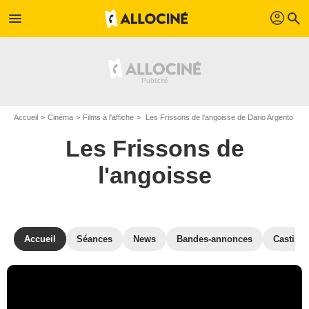
profil
menu
search
Accueil
Cinéma
Films à l'affiche
Les Frissons de l'angoisse de Dario Argento
Les Frissons de
l'angoisse
Accueil
Séances
News
Bandes-annonces
Casting