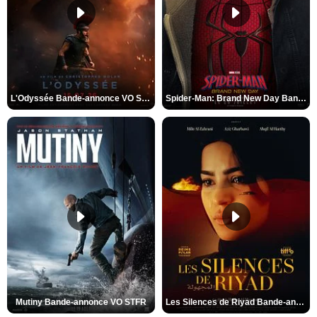
L'Odyssée Bande-annonce VO STFR
Spider-Man: Brand New Day Bande-annonce VO STFR
Mutiny Bande-annonce VO STFR
Les Silences de Riyad Bande-annonce VO STFR