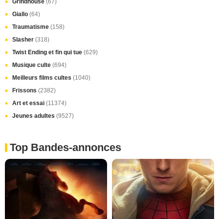
Grindhouse
(67)
Giallo
(64)
Traumatisme
(158)
Slasher
(318)
Twist Ending et fin qui tue
(629)
Musique culte
(694)
Meilleurs films cultes
(1040)
Frissons
(2382)
Art et essai
(11374)
Jeunes adultes
(9527)
Top Bandes-annonces