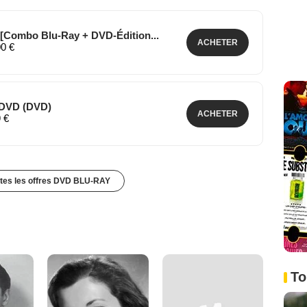
op [Combo Blu-Ray + DVD-Édition...
ACHETER
00 €
p DVD (DVD)
ACHETER
9 €
utes les offres DVD BLU-RAY
To