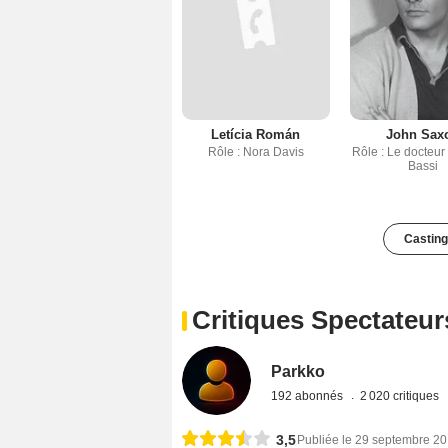
Letícia Román
John Sax
Rôle : Nora Davis
Rôle : Le docteur
Bassi
Casting
Critiques Spectateur
Parkko
192 abonnés
2 020 critiques
3,5
Publiée le 29 septembre 2