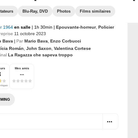
tateurs
Blu-Ray, DVD
Photos
Films similaires
er 1964
en salle
|
1h 30min
|
Epouvante-horreur
,
Policier
reprise
11 octobre 2023
o Bava
Par
Mario Bava
,
Enzo Corbucci
|
tícia Román
,
John Saxon
,
Valentina Cortese
ginal
La Ragazza che sapeva troppo
eurs
Mes amis
3
--
ritiques
MING