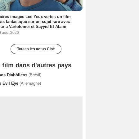
ères images Les Yeux verts : un film
ais fantastique sur un sujet rare avec
ria Vartolomei et Sayyid El Alami
6 août 2026
Toutes les actus Ciné
 film dans d'autres pays
hos Diabólicos
(Brésil)
e Evil Eye
(Allemagne)