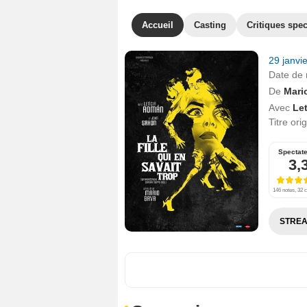
Accueil
Casting
Critiques spec
29 janvi
Date de 
De
Mari
Avec
Le
Titre ori
Spectat
3,
146 notes, 32 c
STREA