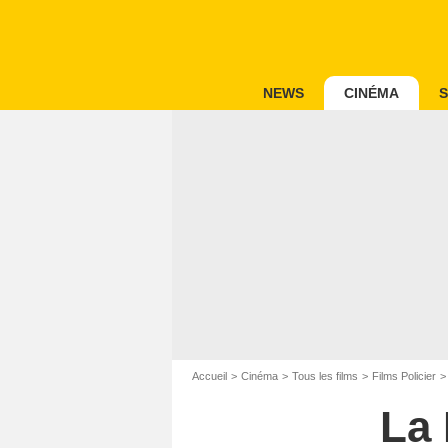
NEWS
CINÉMA
S
Accueil
Cinéma
Tous les films
Films Policier
La 