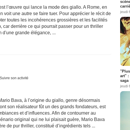
scène
carri
p" est l’œuvre qui lance la mode des giallo. A Rome, en
jeudi 
oit une autre se faire tuer. Pour apprécier le récit de
er toutes les incohérences grossières et les facilités
 car derrière ce qui pourrait passer pour un thriller
 d'une grande élégance, ...
"Plus
art" :
Suivre son activité
saga 
jeudi 
o Bava, à l’origine du giallo, genre désormais
ont son réalisateur fût un des grands fondateurs, est
biances et d’influences. Afin de contourner au
ario original qui ne lui plaisait guère, Mario Bava
de pur thriller, constitué d’ingrédients tels ...