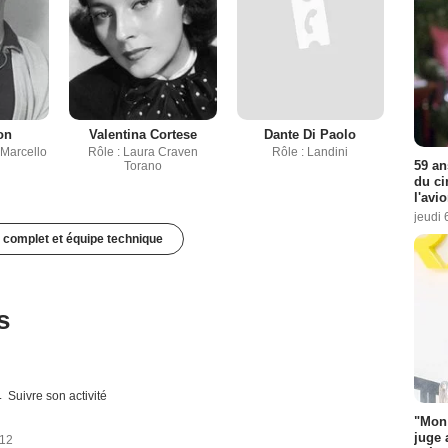
on
Valentina Cortese
Dante Di Paolo
 Marcello
Rôle : Laura Craven
Rôle : Landini
59 an
Torano
du ci
l'avi
jeudi 
 complet et équipe technique
s
Suivre son activité
"Mon 
juge 
012