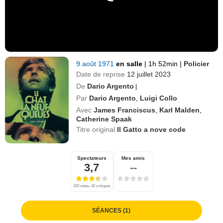
9 août 1971
en salle
|
1h 52min
|
Policier
Date de reprise
12 juillet 2023
De
Dario Argento
|
Par
Dario Argento
,
Luigi Collo
Avec
James Franciscus
,
Karl Malden
,
Catherine Spaak
Titre original
Il Gatto a nove code
Spectateurs
Mes amis
3,7
--
320 notes, 42 critiques
SÉANCES (1)