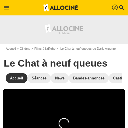
profil
menu
search
Accueil
Cinéma
Films à l'affiche
Le Chat à neuf queues de Dario Argento
Le Chat à neuf queues
Accueil
Séances
News
Bandes-annonces
Casting