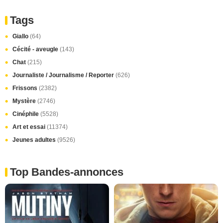
Tags
Giallo
(64)
Cécité - aveugle
(143)
Chat
(215)
Journaliste / Journalisme / Reporter
(626)
Frissons
(2382)
Mystère
(2746)
Cinéphile
(5528)
Art et essai
(11374)
Jeunes adultes
(9526)
Top Bandes-annonces