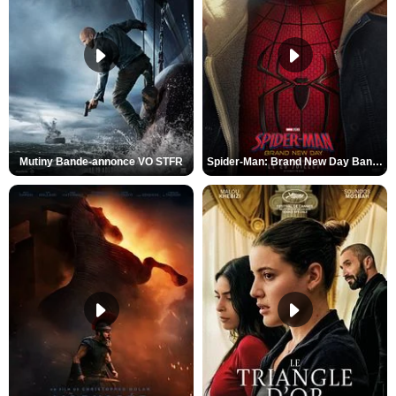
Mutiny Bande-annonce VO STFR
Spider-Man: Brand New Day Bande-annonce VO STFR