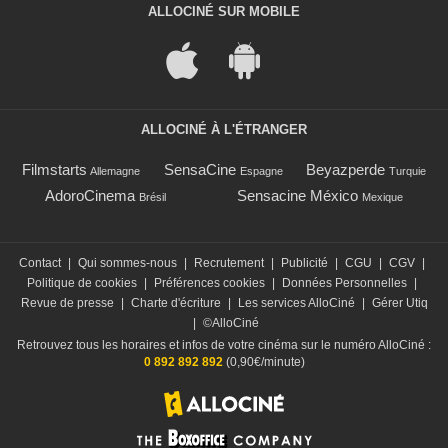
ALLOCINÉ SUR MOBILE
ALLOCINÉ À L'ÉTRANGER
Filmstarts
SensaCine
Beyazperde
Allemagne
Espagne
Turquie
AdoroCinema
Sensacine México
Brésil
Mexique
Contact
|
Qui sommes-nous
|
Recrutement
|
Publicité
|
CGU
|
CGV
|
Politique de cookies
|
Préférences cookies
|
Données Personnelles
|
Revue de presse
|
Charte d'écriture
|
Les services AlloCiné
|
Gérer Utiq
|
©AlloCiné
Retrouvez tous les horaires et infos de votre cinéma sur le numéro AlloCiné :
0 892 892 892
(0,90€/minute)