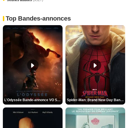
Top Bandes-annonces
L'Odyssée Bande-annonce VO STFR
Spider-Man: Brand New Day Bande-annonce VO STFR