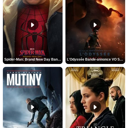
Spider-Man: Brand New Day Bande-annonce VO STFR
L'Odyssée Bande-annonce VO STFR