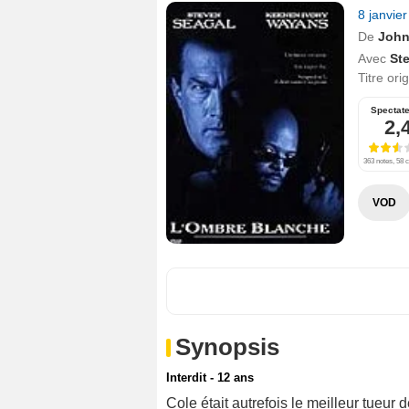
8 janvie
De
John
Avec
St
Titre ori
Spectat
2,
363 notes, 58 c
VOD
Synopsis
Interdit - 12 ans
Cole était autrefois le meilleur tueur 