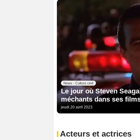
News - Culture ciné
Le jour où Steven Seagal 
méchants dans ses film
jeudi 20 avril 2023
Acteurs et actrices