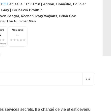
r 1997
en salle
|
1h 31min
|
Action
,
Comédie
,
Policier
 Gray
Par
Kevin Brodbin
|
even Seagal
,
Keenen Ivory Wayans
,
Brian Cox
ginal
The Glimmer Man
eurs
Mes amis
4
--
ritiques
des services secrets. Il a changé de vie et est devenu