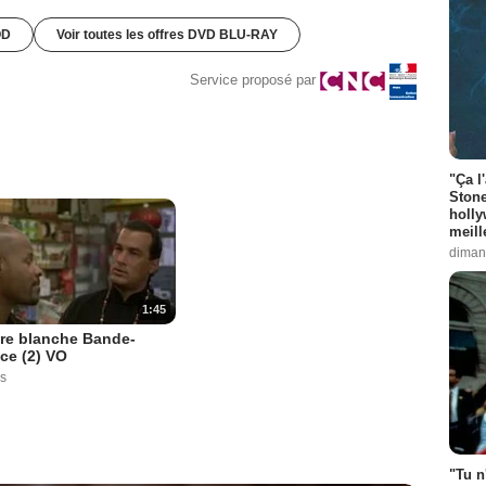
OD
Voir toutes les offres DVD BLU-RAY
Service proposé par
"Ça l
Stone
holly
meill
diman
1:45
re blanche Bande-
ce (2) VO
s
"Tu n