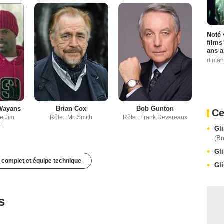
Noté 
films
ans a
diman
Wayans
Brian Cox
Bob Gunton
Ce
ve Jim
Rôle : Mr. Smith
Rôle : Frank Devereaux
l
Gl
(Br
Gl
 complet et équipe technique
Gl
s