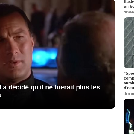
Eastw
un be
diman
"Spie
compl
aurai
a décidé qu'il ne tuerait plus les
d'oeu
s
diman