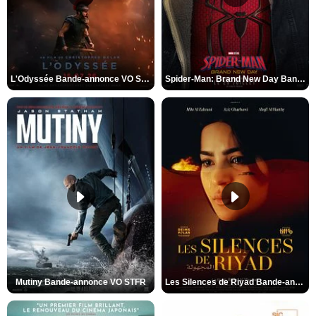
L'Odyssée Bande-annonce VO STFR
Spider-Man: Brand New Day Bande-annonce VO STFR
Mutiny Bande-annonce VO STFR
Les Silences de Riyad Bande-annonce VO STFR