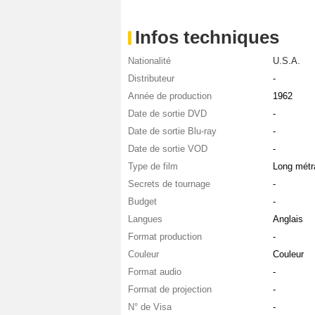
Infos techniques
Nationalité
U.S.A.
Distributeur
-
Année de production
1962
Date de sortie DVD
-
Date de sortie Blu-ray
-
Date de sortie VOD
-
Type de film
Long métr
Secrets de tournage
-
Budget
-
Langues
Anglais
Format production
-
Couleur
Couleur
Format audio
-
Format de projection
-
N° de Visa
-