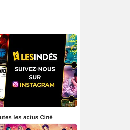
utes les actus Ciné