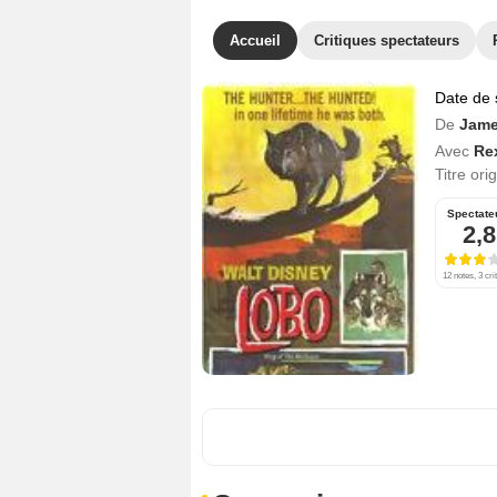
Accueil
Critiques spectateurs
Date de 
De
Jame
Avec
Re
Titre ori
Spectate
2,8
12 notes, 3 cri