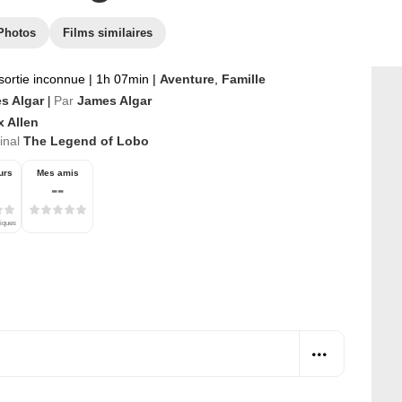
Photos
Films similaires
sortie inconnue
|
1h 07min
|
Aventure
,
Famille
s Algar
Par
James Algar
|
x Allen
ginal
The Legend of Lobo
urs
Mes amis
--
tiques