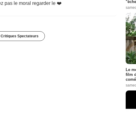
"éche
 pas le moral regarder le ❤️
samed
 Critiques Spectateurs
Le me
film 
comé
samed