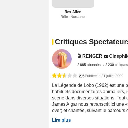
Rex Allen
Rôle : Narrateur
Critiques Spectateur
🎬 RENGER 📼 Cinéphile 
8 885 abonnés
8 230 critique
2,5
Publiée le 31 juillet 2009
La Légende de Lobo (1962) est une pro
habituels documentaires animaliers, ic
scène dans diverses situations. Tout 
James Algar nous retranscrit ici une «
over) et chantée, suivant le parcours 
Lire plus