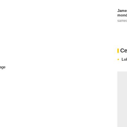
James
monde
samed
Ce
Lo
age