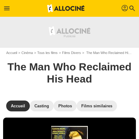
profil
menu
search
Accueil
Cinéma
Tous les films
Films Divers
The Man Who Reclaimed His Head de Edward Ludwig
The Man Who Reclaimed
His Head
Accueil
Casting
Photos
Films similaires