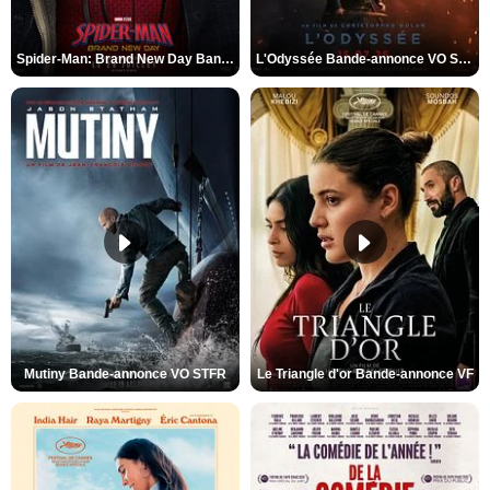
Spider-Man: Brand New Day Bande-annonce VO STFR
L'Odyssée Bande-annonce VO STFR
Mutiny Bande-annonce VO STFR
Le Triangle d'or Bande-annonce VF