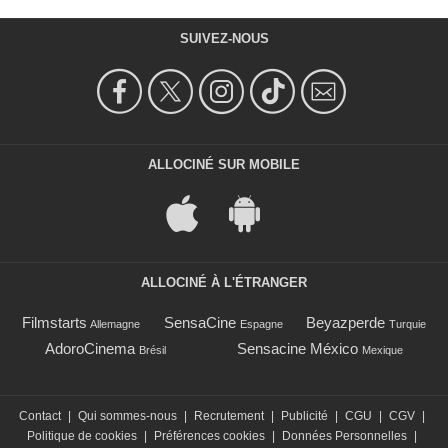
SUIVEZ-NOUS
ALLOCINÉ SUR MOBILE
ALLOCINÉ À L'ÉTRANGER
Filmstarts
SensaCine
Beyazperde
Allemagne
Espagne
Turquie
AdoroCinema
Sensacine México
Brésil
Mexique
Contact
|
Qui sommes-nous
|
Recrutement
|
Publicité
|
CGU
|
CGV
|
Politique de cookies
|
Préférences cookies
|
Données Personnelles
|