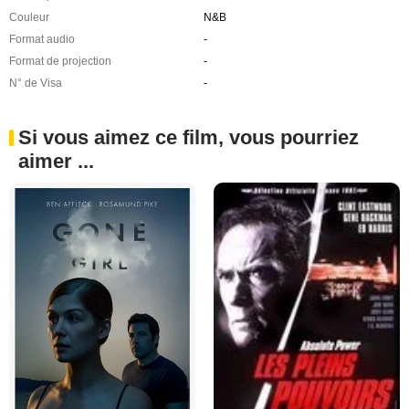
Couleur
N&B
Format audio
-
Format de projection
-
N° de Visa
-
Si vous aimez ce film, vous pourriez
aimer ...