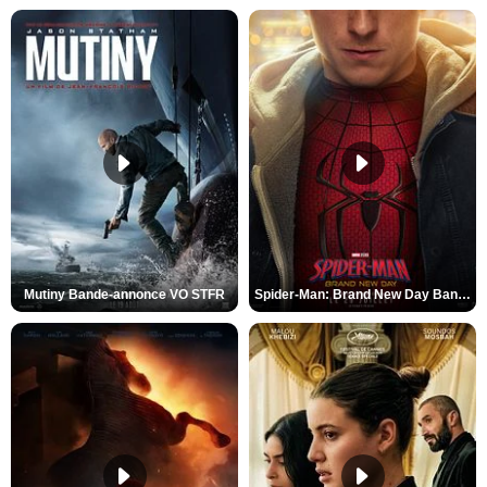
Mutiny Bande-annonce VO STFR
Spider-Man: Brand New Day Bande-annonce VO STFR