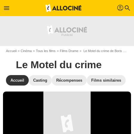
profil
menu
search
Accueil
Cinéma
Tous les films
Films Drame
Le Motel du crime de Boris Sagal
Le Motel du crime
Accueil
Casting
Récompenses
Films similaires