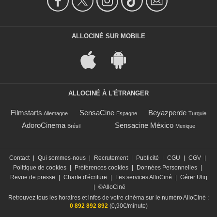
ALLOCINÉ SUR MOBILE
ALLOCINÉ À L'ÉTRANGER
Filmstarts
SensaCine
Beyazperde
Allemagne
Espagne
Turquie
AdoroCinema
Sensacine México
Brésil
Mexique
Contact
|
Qui sommes-nous
|
Recrutement
|
Publicité
|
CGU
|
CGV
|
Politique de cookies
|
Préférences cookies
|
Données Personnelles
|
Revue de presse
|
Charte d'écriture
|
Les services AlloCiné
|
Gérer Utiq
|
©AlloCiné
Retrouvez tous les horaires et infos de votre cinéma sur le numéro AlloCiné :
0 892 892 892
(0,90€/minute)