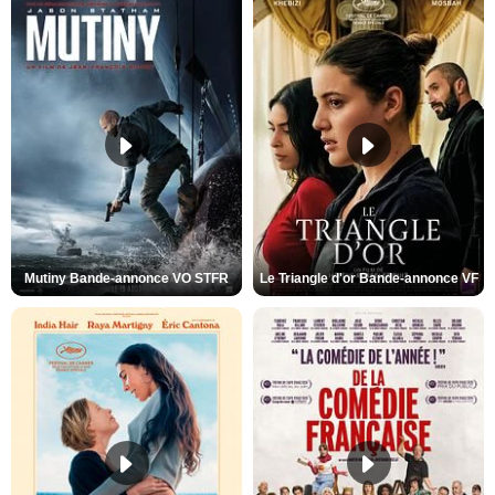
Mutiny Bande-annonce VO STFR
Le Triangle d'or Bande-annonce VF