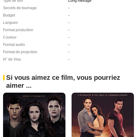
Type de film
Long métrage
Secrets de tournage
-
Budget
-
Langues
-
Format production
-
Couleur
-
Format audio
-
Format de projection
-
N° de Visa
-
Si vous aimez ce film, vous pourriez
aimer ...