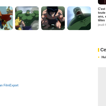
C'est
toute
ans, 
têtes
jeudi 
Ce
Hu
an FilmExport