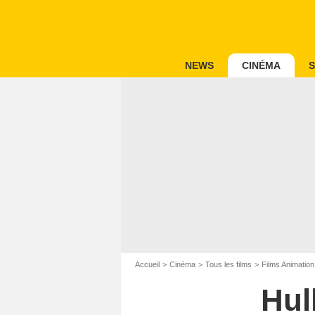
NEWS
CINÉMA
S
Accueil
Cinéma
Tous les films
Films Animation
Hul