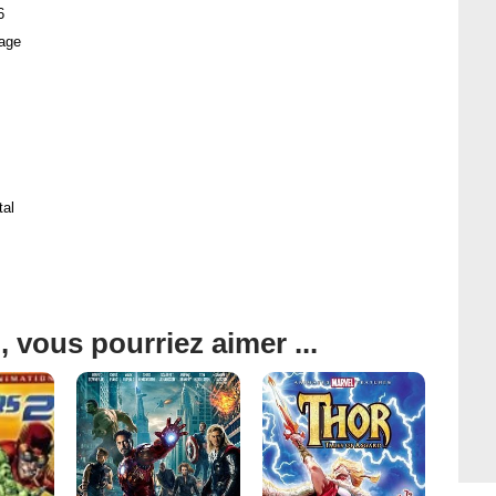
6
age
tal
, vous pourriez aimer ...