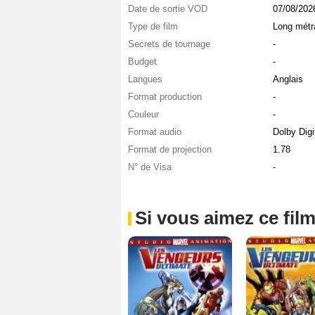
Date de sortie VOD
07/08/202
Type de film
Long métr
Secrets de tournage
-
Budget
-
Langues
Anglais
Format production
-
Couleur
-
Format audio
Dolby Digi
Format de projection
1.78
N° de Visa
-
Si vous aimez ce film