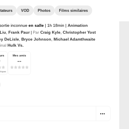
tateurs
VOD
Photos
Films similaires
sortie inconnue
en salle
|
1h 18min
|
Animation
Liu
,
Frank Paur
Par
Craig Kyle
,
Christopher Yost
|
ey DeLisle
,
Bryce Johnson
,
Michael Adamthwaite
ginal
Hulk Vs.
urs
Mes amis
9
--
itiques