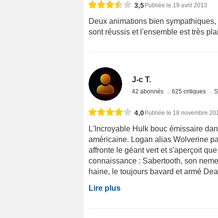
3,5
Publiée le 19 avril 2013
Deux animations bien sympathiques, t
sont réussis et l'ensemble est très pl
J-c T.
42 abonnés
625 critiques
S
4,0
Publiée le 18 novembre 20
L'Incroyable Hulk bouc émissaire dans
américaine. Logan alias Wolverine par
affronte le géant vert et s'aperçoit qu
connaissance : Sabertooth, son nemes
haine, le toujours bavard et armé Dea
Lire plus