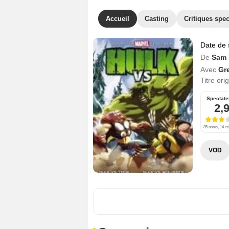
Accueil
Casting
Critiques spec
Date de 
De
Sam 
Avec
Gr
Titre ori
Spectate
2,
85 notes, 14 cr
VOD