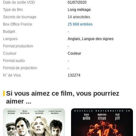
Date de sortie VOD
01/07/2020
Type de film
Long métrage
Secrets de tournage
14 anecdotes
Box Office France
25 668 entrées
Budget
-
Langues
Anglais, Langue des signes
Format production
-
Couleur
Couleur
Format audio
-
Format de projection
-
N° de Visa
132274
Si vous aimez ce film, vous pourriez
aimer ...