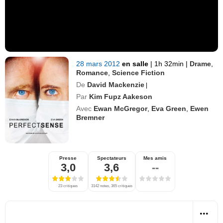
28 mars 2012
en salle
|
1h 32min
|
Drame
,
Romance
,
Science Fiction
De
David Mackenzie
|
Par
Kim Fupz Aakeson
Avec
Ewan McGregor
,
Eva Green
,
Ewen
Bremner
Presse
Spectateurs
Mes amis
3,0
3,6
--
23 critiques
3142 notes, 365 critiques