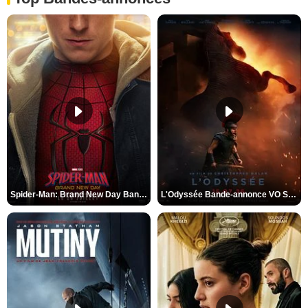
Spider-Man: Brand New Day Bande-annonce VO STFR
L'Odyssée Bande-annonce VO STFR