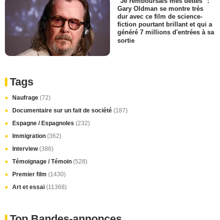
"Je remboursais mes dettes" :
Gary Oldman se montre très
dur avec ce film de science-
fiction pourtant brillant et qui a
généré 7 millions d'entrées à sa
sortie
Tags
Naufrage
(72)
Documentaire sur un fait de société
(187)
Espagne / Espagnoles
(232)
Immigration
(362)
Interview
(386)
Témoignage / Témoin
(528)
Premier film
(1430)
Art et essai
(11368)
Top Bandes-annonces